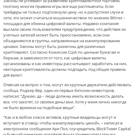
Законы не успевают за развитием криптовалютной торговли,
поэтому многие правила игры все еще расплывчаты. Если
трейдеры не только подтолкнули цену, но и распустили слухи в
сети, это может считаться мошенничеством по мнению Bittrex –
площадки для обмена цифровой валюты. Недавно компания
выслала своим пользователям предупреждение, что действие их
учетных записей может быть приостановлено, если они
объединяются в группы, направленные на манипулирование
ценами. Законы могут быть различны для различных
криптовалют. Согласно Комиссии США по ценным бумагам и
биржам, в зависимости от того, как цифровые валюты
организованы и как инвесторы рассчитывают заработать на них,
некторые криптовалюты должны подпадать под общие правила
для валют.
Отвечая на вопрос о том, могут ли крупные держатели действовать
сообща, Роджер Вер, один из первых биткоин-инвесторов,
написал: “Думаю, да – люди должны иметь возможность делать
все, что захотят, со своими деньгами. Хотя у меня лично никогда
не было времени на подобные вещи”.
“Как и в любом классе активов, крупные владельцы могут и
вступают в сговор, чтобы манипулировать ценой», – написал в
электронном сообщении Ари Пол, соучредитель BlockTower Capital
и бывший менеджер портфеля фонда Университета Чикаго.