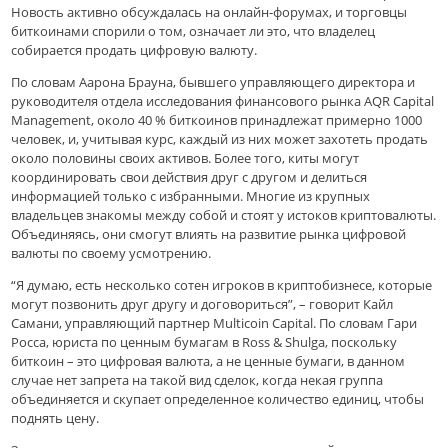
Новость активно обсуждалась на онлайн-форумах, и торговцы
биткоинами спорили о том, означает ли это, что владелец
собирается продать цифровую валюту.
По словам Аарона Брауна, бывшего управляющего директора и
руководителя отдела исследования финансового рынка AQR Capital
Management, около 40 % биткоинов принадлежат примерно 1000
человек, и, учитывая курс, каждый из них может захотеть продать
около половины своих активов. Более того, киты могут
координировать свои действия друг с другом и делиться
информацией только с избранными. Многие из крупных
владельцев знакомы между собой и стоят у истоков криптовалюты.
Объединяясь, они смогут влиять на развитие рынка цифровой
валюты по своему усмотрению.
“Я думаю, есть несколько сотен игроков в криптобизнесе, которые
могут позвонить друг другу и договориться”, – говорит Кайл
Самани, управляющий партнер Multicoin Capital. По словам Гари
Росса, юриста по ценным бумагам в Ross & Shulga, поскольку
биткоин – это цифровая валюта, а не ценные бумаги, в данном
случае нет запрета на такой вид сделок, когда некая группа
объединяется и скупает определенное количество единиц, чтобы
поднять цену.