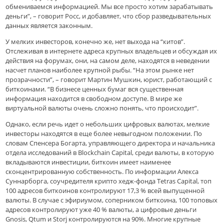
обмениваемся информацией. Мы все просто хотим зарабатывать
деньги”, – говорит Росс, и добавляет, что сбор разведывательных
данных является законным.
У мелких инвесторов, конечно же, нет выхода на “китов”.
Отслеживая в интернете адреса крупных владельцев и обсуждая их
действия на форумах, они, на самом деле, находятся в неведении
насчет планов наиболее крупной рыбы. “На этом рынке нет
прозрачности”, – говорит Мартин Мушкин, юрист, работающий с
биткоинами. “В бизнесе ценных бумаг вся существенная
информация находится в свободном доступе. В мире же
виртуальной валюты очень сложно понять, что происходит”.
Однако, если речь идет о небольших цифровых валютах, мелкие
инвесторы находятся в еще более невыгодном положении. По
словам Спенсера Богарта, управляющего директора и начальника
отдела исследований в Blockchain Capital, среди валюты, в которую
вкладываются инвестиции, биткоин имеет наименее
сконцентрированную собственность. По информации Алекса
Суннарборга, соучредителя крипто хедж-фонда Tetras Capital, топ
100 адресов биткоинов контролируют 17,3 % всей выпущенной
валюты. В случае с эфириумом, соперником биткоина, 100 топовых
адресов контролируют уже 40 % валюты, а цифровые деньги
Gnosis, Qtum и Storj контролируются на 90%. Многие крупные