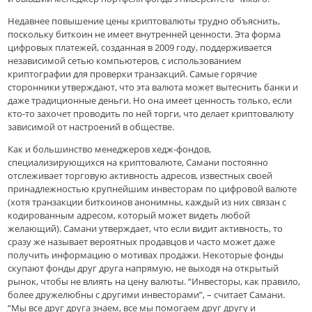
Недавнее повышение цены криптовалюты трудно объяснить,
поскольку биткоин не имеет внутренней ценности. Эта форма
цифровых платежей, созданная в 2009 году, поддерживается
независимой сетью компьютеров, с использованием
криптографии для проверки транзакций. Самые горячие
сторонники утверждают, что эта валюта может вытеснить банки и
даже традиционные деньги. Но она имеет ценность только, если
кто-то захочет проводить по ней торги, что делает криптовалюту
зависимой от настроений в обществе.
Как и большинство менеджеров хедж-фондов,
специализирующихся на криптовалюте, Самани постоянно
отслеживает торговую активность адресов, известных своей
принадлежностью крупнейшим инвесторам по цифровой валюте
(хотя транзакции биткоинов анонимны, каждый из них связан с
кодированным адресом, который может видеть любой
желающий). Самани утверждает, что если видит активность, то
сразу же называет вероятных продавцов и часто может даже
получить информацию о мотивах продажи. Некоторые фонды
скупают фонды друг друга напрямую, не выходя на открытый
рынок, чтобы не влиять на цену валюты. “Инвесторы, как правило,
более дружелюбны с другими инвесторами”, – считает Самани.
“Мы все друг друга знаем, все мы помогаем друг другу и