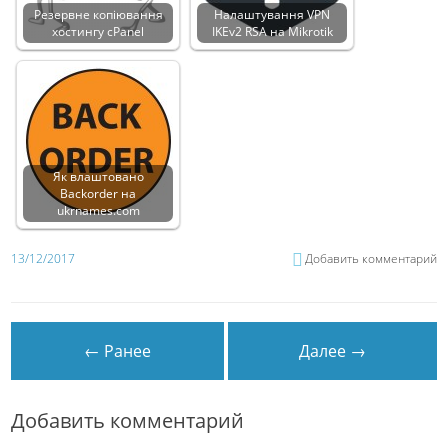
Резервне копіювання
Налаштування VPN
хостингу cPanel
IKEv2 RSA на Mikrotik
Як влаштовано
Backorder на
ukrnames.com
13/12/2017
Добавить комментарий
← Ранее
Далее →
Добавить комментарий