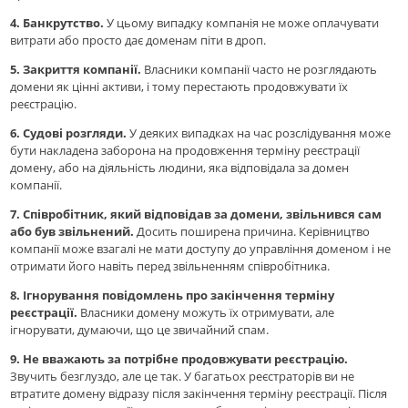
4.
Банкрутство.
У цьому випадку компанія не може оплачувати
витрати або просто дає доменам піти в дроп.
5.
Закриття компанії.
Власники компанії часто не розглядають
домени як цінні активи, і тому перестають продовжувати їх
реєстрацію.
6. Судові розгляди.
У деяких випадках на час розслідування може
бути накладена заборона на продовження терміну реєстрації
домену, або на діяльність людини, яка відповідала за домен
компанії.
7. Співробітник, який відповідав за домени, звільнився сам
або був звільнений.
Досить поширена причина. Керівництво
компанії може взагалі не мати доступу до управління доменом і не
отримати його навіть перед звільненням співробітника.
8. Ігнорування повідомлень про закінчення терміну
реєстрації.
Власники домену можуть їх отримувати, але
ігнорувати, думаючи, що це звичайний спам.
9. Не вважають за потрібне продовжувати реєстрацію.
Звучить безглуздо, але це так. У багатьох реєстраторів ви не
втратите домену відразу після закінчення терміну реєстрації. Після