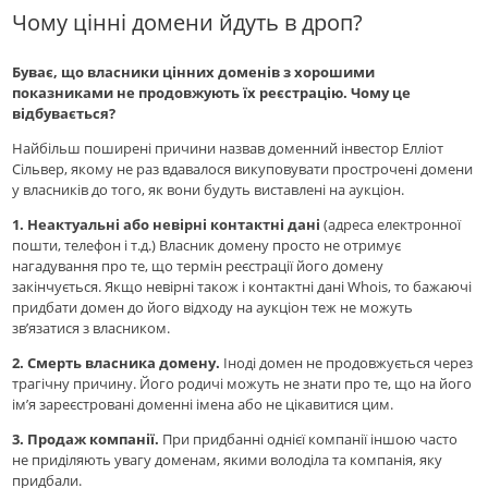
Чому цінні домени йдуть в дроп?
Буває, що власники цінних доменів з хорошими
показниками не продовжують їх реєстрацію. Чому це
відбувається?
Найбільш поширені причини назвав доменний інвестор Елліот
Сільвер, якому не раз вдавалося викуповувати прострочені домени
у власників до того, як вони будуть виставлені на аукціон.
1.
Неактуальні або невірні контактні дані
(адреса електронної
пошти, телефон і т.д.) Власник домену просто не отримує
нагадування про те, що термін реєстрації його домену
закінчується. Якщо невірні також і контактні дані Whois, то бажаючі
придбати домен до його відходу на аукціон теж не можуть
зв’язатися з власником.
2.
Смерть власника домену.
Іноді домен не продовжується через
трагічну причину. Його родичі можуть не знати про те, що на його
ім’я зареєстровані доменні імена або не цікавитися цим.
3.
Продаж компанії.
При придбанні однієї компанії іншою часто
не приділяють увагу доменам, якими володіла та компанія, яку
придбали.