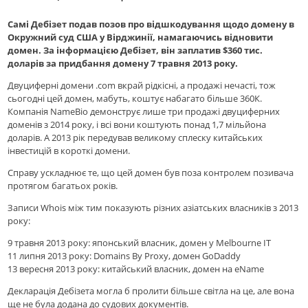
Самі Дебізет подав позов про відшкодування щодо домену в
Окружний суд США у Вірджинії, намагаючись відновити
домен. За інформацією Дебізет, він заплатив $360 тис.
доларів за придбання домену 7 травня 2013 року.
Двуциферні домени .com вкрай рідкісні, а продажі нечасті, тож
сьогодні цей домен, мабуть, коштує набагато більше 360К.
Компанія NameBio демонструє лише три продажі двуциферних
доменів з 2014 року, і всі вони коштують понад 1,7 мільйона
доларів. А 2013 рік передував великому сплеску китайських
інвестицій в короткі домени.
Справу ускладнює те, що цей домен був поза контролем позивача
протягом багатьох років.
Записи Whois між тим показують різних азіатських власників з 2013
року:
9 травня 2013 року: японський власник, домен у Melbourne IT
11 липня 2013 року: Domains By Proxy, домен GoDaddy
13 вересня 2013 року: китайський власник, домен на eName
Декларація Дебізета могла б пролити більше світла на це, але вона
ще не була додана до судових документів.