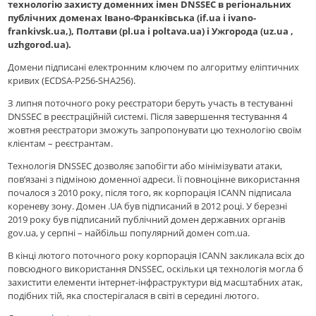
технологію захисту доменних імен DNSSEC в регіональних
публічних доменах Івано-Франківська (if.ua і ivano-
frankivsk.ua,), Полтави (pl.ua і poltava.ua) і Ужгорода (uz.ua ,
uzhgorod.ua).
Домени підписані електронним ключем по алгоритму еліптичних
кривих (ECDSA-P256-SHA256).
З липня поточного року реєстратори беруть участь в тестуванні
DNSSEC в реєстраційній системі. Після завершення тестування 4
жовтня реєстратори зможуть запропонувати цю технологію своїм
клієнтам – реєстрантам.
Технологія DNSSEC дозволяє запобігти або мінімізувати атаки,
пов’язані з підміною доменної адреси. Її повноцінне використання
почалося з 2010 року, після того, як корпорація ICANN підписала
кореневу зону. Домен .UA був підписаний в 2012 році. У березні
2019 року був підписаний публічний домен державних органів
gov.ua, у серпні – найбільш популярний домен com.ua.
В кінці лютого поточного року корпорація ICANN закликала всіх до
повсюдного використання DNSSEC, оскільки ця технологія могла б
захистити елементи інтернет-інфраструктури від масштабних атак,
подібних тій, яка спостерігалася в світі в середині лютого.