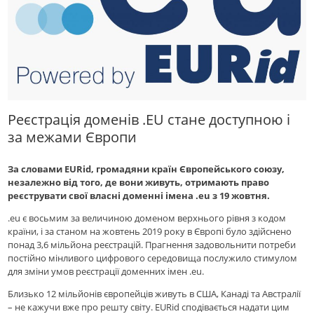
Реєстрація доменів .EU стане доступною і
за межами Європи
За словами EURid, громадяни країн Європейського союзу,
незалежно від того, де вони живуть, отримають право
реєструвати свої власні доменні імена .eu з 19 жовтня.
.eu є восьмим за величиною доменом верхнього рівня з кодом
країни, і за станом на жовтень 2019 року в Європі було здійснено
понад 3,6 мільйона реєстрацій. Прагнення задовольнити потреби
постійно мінливого цифрового середовища послужило стимулом
для зміни умов реєстрації доменних імен .eu.
Близько 12 мільйонів європейців живуть в США, Канаді та Австралії
– не кажучи вже про решту світу. EURid сподівається надати цим