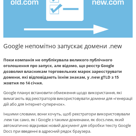
Google непомітно запускає домени .new
Поки компанія не опублікувала великого публічного
оголошення про запуск, але вiдомо, що реєстр Google
дозволил власникам торговельних марок зареєструвати
домени, які відповідають їхнім знакам, у .new gTLD з 15
жовтня по 14 січня.
Google планує встановити обмеження щодо використання, які
вимагають від реєстраторів використовувати домени для «генерації
дій або для Інтернет-суперечок».
Іншими словами, вони хочуть, щоб реєстратори використовували
.new так само, як і Google з такими доменами, як docs.nеw, який
автоматично відкриває новий документ для обробки тексту Google
Docs при введенні в адресний рядок браузера.