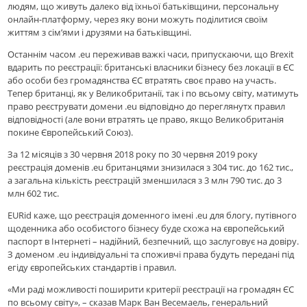
людям, що живуть далеко від їхньої батьківщини, персональну
онлайн-платформу, через яку вони можуть поділитися своїм
життям з сім’ями і друзями на батьківщині.
Останнім часом .eu переживав важкі часи, припускаючи, що Brexit
вдарить по реєстрації: британські власники бізнесу без локації в ЄС
або особи без громадянства ЄС втратять своє право на участь.
Тепер британці, як у Великобританії, так і по всьому світу, матимуть
право реєструвати домени .eu відповідно до переглянутх правил
відповідності (але вони втратять це право, якщо Великобританія
покине Європейський Союз).
За 12 місяців з 30 червня 2018 року по 30 червня 2019 року
реєстрація доменів .eu британцями знизилася з 304 тис. до 162 тис.,
а загальна кількість реєстрацій зменшилася з 3 млн 790 тис. до 3
млн 602 тис.
EURid каже, що реєстрація доменного імені .eu для блогу, путівного
щоденника або особистого бізнесу буде схожа на європейський
паспорт в Інтернеті – надійний, безпечний, що заслуговує на довіру.
З доменом .eu індивідуальні та споживчі права будуть передані під
егіду європейських стандартів і правил.
«Ми раді можливості поширити критерії реєстрації на громадян ЄС
по всьому світу», – сказав Марк Ван Весемаель, генеральний