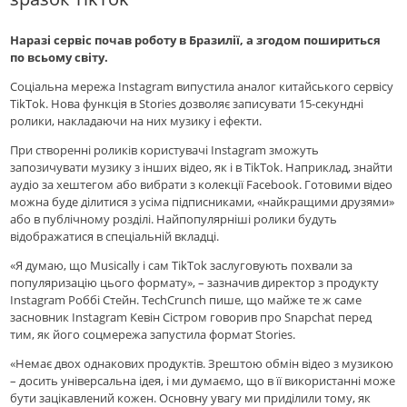
Наразi cервіс почав роботу в Бразилії, а згодом пошириться
по всьому світу.
Соціальна мережа Instagram випустила аналог китайського сервісу
TikTok. Нова функція в Stories дозволяє записувати 15-секундні
ролики, накладаючи на них музику і ефекти.
При створенні роликів користувачі Instagram зможуть
запозичувати музику з інших відео, як і в TikTok. Наприклад, знайти
аудіо за хештегом або вибрати з колекції Facebook. Готовими відео
можна буде ділитися з усіма підписниками, «найкращими друзями»
або в публічному розділі. Найпопулярніші ролики будуть
відображатися в спеціальній вкладці.
«Я думаю, що Musically і сам TikTok заслуговують похвали за
популяризацію цього формату», – зазначив директор з продукту
Instagram Роббі Стейн. TechCrunch пише, що майже те ж саме
засновник Instagram Кевін Сістром говорив про Snapchat перед
тим, як його соцмережа запустила формат Stories.
«Немає двох однакових продуктів. Зрештою обмін відео з музикою
– досить універсальна ідея, і ми думаємо, що в її використанні може
бути зацікавлений кожен. Основну увагу ми приділили тому, як