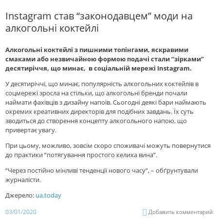
Instagram став “законодавцем” моди на
алкогольні коктейлі
Алкогольні коктейлі з пишними топінгами, яскравими
смаками або незвичайною формою подачі стали “зірками”
десятиріччя, що минає, в соціальній мережі Instagram.
У десятиріччі, що минає, популярність алкогольних коктейлів в
соцмережі зросла на стільки, що алкогольні бренди почали
наймати фахівців з дизайну напоїв. Сьогодні деякі бари наймають
окремих креативних директорів для подібних завдань. Їх суть
зводиться до створення концепту алкогольного напою, що
привертає увагу.
При цьому, можливо, зовсім скоро споживачі можуть повернутися
до практики “потягування простого келиха вина”.
“Через постійно мінливі тенденції нового часу”, – обґрунтували
журналісти.
Джерело:
ua.today
03/01/2020
Добавить комментарий