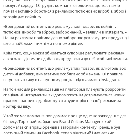
послуг. У середу, 18 грудня, компанія оголосила, що має намір
почати активно боротися з рекламою тютюнових виробів, зброї і
товарів для вейпінгу.
«Брендований контент, що рекламує такі товари, як вейпінг,
тютюнові вироби та зброю, заборонений, – заявили в Instagram. –
Наша рекламна політика давно забороняє рекламу цих продуктів, і
вже в найближчі тижні ми почнемо діяти».
Крім того, соцмережа збирається суворіше регулювати рекламу
алкоголю і дієтичних добавок, пред’являти до неї особливі вимоги.
«Брендований контент, що рекламує такі товари, як алкоголь або
дієтичні добавки, вимагатиме особливих обмежень. Ці правила
вступлять в силу в наступному році», – відзначили в Instagram.
На той час для рекламодавців на платформі планують розробити
спеціальні інструменти, які допоможуть їм дотримуватися нових
правил – наприклад, обмежувати аудиторію певної реклами за
критерієм віку.
У той же час компанія повідомила про ще одне нововведення для
бізнесу. Торговий майданчик Brand Collabs Manager, який
допомагає співпраці брендів з авторами контенту і раніше був
доступний тільки на Facebook, тепер відкритий і для деяких