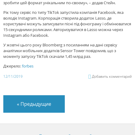
зробити цей формат унікальним по-своєму», – додав Стейн.
Рік тому сервіс по типу TikTok запустила компанія Facebook, яка
володіє Instagram. Корпорація створила додаток Lasso, де
користувачі можуть записувати пісні під фонограму і обмінюватися
15-секундними роликами. Авторизуватися в Lasso можна через
Instagram або Facebook.
У жовтні цього року Bloomberg з посиланням на дані сервісу
аналітики мобільних додатків Sensor Tower повідомив, що з
моменту запуску TikTok скачали 1,45 млрд раз.
Джерело:
forbes
12/11/2019
Добавить комментарий
«
Предыдущие