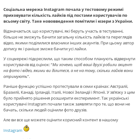
Соціальна мережа Instagram почала у тестовому режимі
приховувати кількість лайків під постами користувачів по
всьому світу. Таке нововведення помітили і юзери з України.
Відзначається, що користувачі, які беруть участь в тестуванні,
більше не зможуть бачити загальну кількість лайків та переглядів
відео, якими поділилися власники інших акаунтів. При цьому автор
допису як і раніше зможе бачити усі лайки.
У соцмережі підкреслили, що таким способом планують відвернути
користувачів від оцінок: “
Ми хочемо, щоб ваші друзі робили акцент
на фото і відео, якими ви ділитеся, а не на тому, скільки лайків вони
отримують
“.
Раніше функцію успішно протестували в семи країнах: Австралії,
Бразилії, Канаді, Ірландії, Італії, Нової Зеландії і Японії. У зв’язку з цим
було прийнято рішення розширити експеримент. Так українські
користувачі Instagram почали також заявляти про те, що вони не
бачать, скільки людей оцінили фото друзів.
Але ви все ще можете оцiнити корисний контент в нашому
Instagram