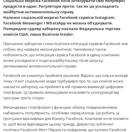
Соціальна мережа Facebook хоче інтегрувати свої популярні
продукти в один. Регулятори проти, так як це ускладнить
майбутню антимонопольну справу
Належні соціальнiй мережі Facebook сервіси Instagram,
Facebook Messenger і WhatsApp не можна об’єднувати.
Попередню судову заборону наклала Федеральна торгова
комісія США, пише Business Insider.
Причиною заборони стала політика інтеграції сервісів Facebook між
собою, яку назвали неконкурентною. Чиновники також
побоюються, що інтеграція сервіса Facebook в єдину компанію
може ускладнити її поділ в майбутньому після запуску
запланованої антимонопольної справи.
Facebook не коментує прийняте рішення. Відомо, що кілька місяців
тому гігант соціальних медіа турбувався про те, що комісія може
накласти заборону на прийняті в ній правила взаємодії цифрових
платформ. Ці правила зменшували можливість конкуренції від
програм третіх сторін.
Месенджери і платформи з функцією обміну повідомленнями
набирають популярність, особливо серед молоді. Це робить цi
програми важливими для бізнесу Facebook. Компанія хоче оновити
їх, щоб вони відповідали цьому тренду. Директор публічної
політики Facebook Метт Перальта повідомив, що куплені Facebook