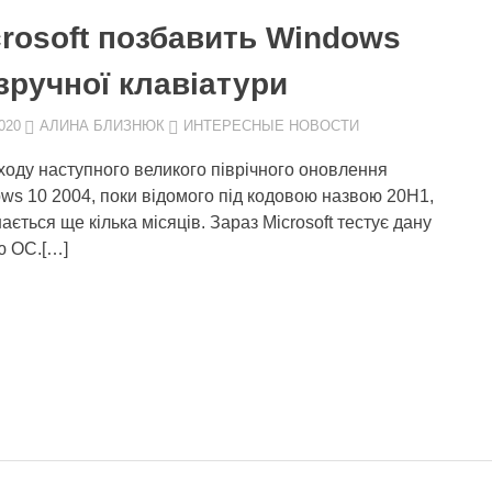
crosoft позбавить Windows
зручної клавіатури
020
АЛИНА БЛИЗНЮК
ИНТЕРЕСНЫЕ НОВОСТИ
ходу наступного великого піврічного оновлення
ws 10 2004, поки відомого під кодовою назвою 20H1,
ається ще кілька місяців. Зараз Microsoft тестує дану
ю ОС.[…]
ДУЮЩИЕ
СИ