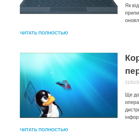
Як ві
припин
оновл
ЧИТАТЬ ПОЛНОСТЬЮ
Ко
пе
21/01/2
Ще до
опера
дистр
інфор
ЧИТАТЬ ПОЛНОСТЬЮ