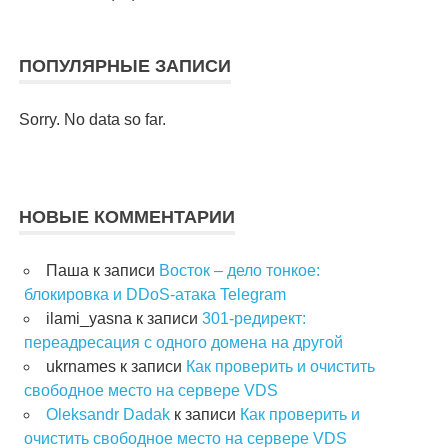
ПОПУЛЯРНЫЕ ЗАПИСИ
Sorry. No data so far.
НОВЫЕ КОММЕНТАРИИ
Паша
к записи
Восток – дело тонкое:
блокировка и DDoS-атака Telegram
ilami_yasna
к записи
301-редирект:
переадресация с одного домена на другой
ukrnames
к записи
Как проверить и очистить
свободное место на сервере VDS
Oleksandr Dadak
к записи
Как проверить и
очистить свободное место на сервере VDS