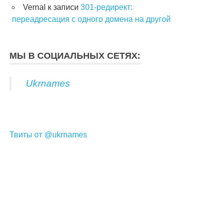
Vernal
к записи
301-редирект:
переадресация с одного домена на другой
МЫ В СОЦИАЛЬНЫХ СЕТЯХ:
Ukrnames
Твиты от @ukrnames