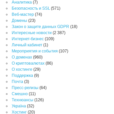
Аналитика
(7)
Безопасность и SSL
(571)
Веб-мастер
(74)
Домены
(23)
Закон о защите данных GDPR
(18)
Интересные новости
(2 387)
Интернет-бизнес
(109)
Личный кабинет
(1)
Мероприятия и события
(107)
О доменах
(960)
О криптовалютах
(86)
О хостинге
(29)
Поддержка
(9)
Почта
(3)
Пресс-релизы
(64)
Смешно
(11)
Технюансы
(126)
Україна
(32)
Хостинг
(20)