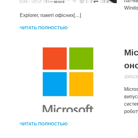
патчі
Window
Explorer, пакеті офісних[…]
ЧИТАТЬ ПОЛНОСТЬЮ
Mic
он
10/01/2
Micro
випус
систем
робот
ЧИТАТЬ ПОЛНОСТЬЮ