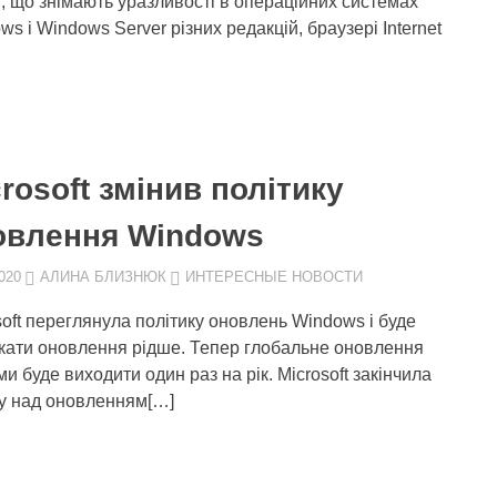
в, що знімають уразливості в операційних системах
s і Windows Server різних редакцій, браузері Internet
rosoft змінив політику
овлення Windows
020
АЛИНА БЛИЗНЮК
ИНТЕРЕСНЫЕ НОВОСТИ
soft переглянула політику оновлень Windows і буде
кати оновлення рідше. Тепер глобальне оновлення
и буде виходити один раз на рік. Microsoft закінчила
у над оновленням[…]