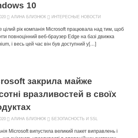
ndows 10
020
АЛИНА БЛИЗНЮК
ИНТЕРЕСНЫЕ НОВОСТИ
 цілий рік компанія Microsoft працювала над тим, щоб
ити повноцінний веб-браузер Edge на базі движка
ium, і весь цей час він був доступний у[…]
rosoft закрила майже
сотні вразливостей в своїх
одуктах
020
АЛИНА БЛИЗНЮК
БЕЗОПАСНОСТЬ И SSL
нія Microsoft випустила великий пакет виправлень і