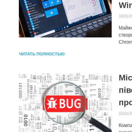
Wi
16/01/2
Майже
створ
Chrom
ЧИТАТЬ ПОЛНОСТЬЮ
Mic
пів
пр
15/01/2
Компа