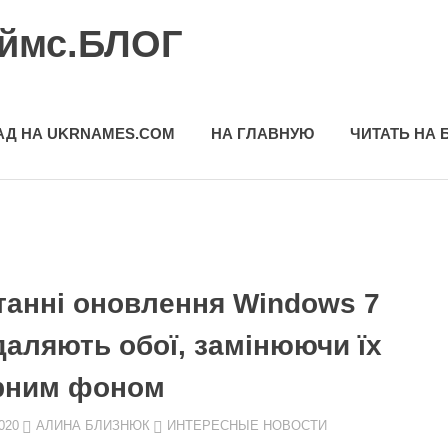
еймс.БЛОГ
АД НА UKRNAMES.COM
НА ГЛАВНУЮ
ЧИТАТЬ НА 
танні оновлення Windows 7
даляють обої, замінюючи їх
рним фоном
020
АЛИНА БЛИЗНЮК
ИНТЕРЕСНЫЕ НОВОСТИ