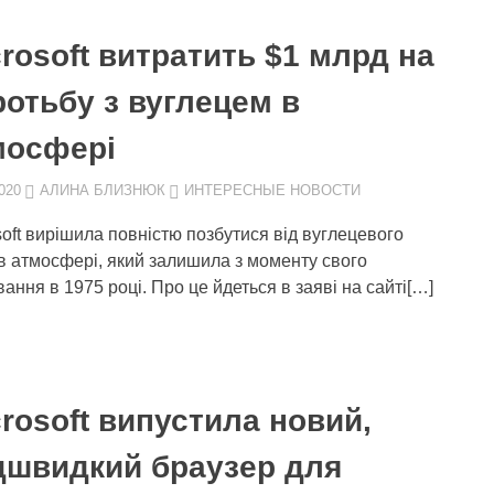
rosoft витратить $1 млрд на
ротьбу з вуглецем в
мосфері
020
АЛИНА БЛИЗНЮК
ИНТЕРЕСНЫЕ НОВОСТИ
soft вирішила повністю позбутися від вуглецевого
 в атмосфері, який залишила з моменту свого
вання в 1975 році. Про це йдеться в заяві на сайті[…]
rosoft випустила новий,
дшвидкий браузер для