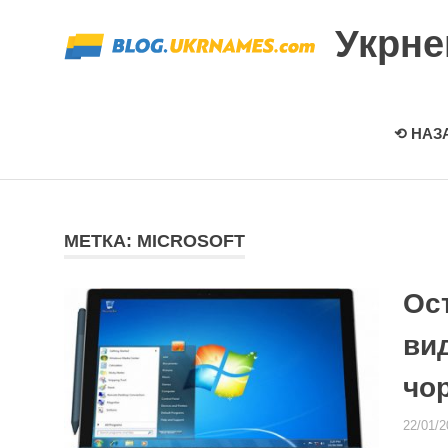
Перейти
Укрн
к
содержимому
⟲ НАЗ
МЕТКА: MICROSOFT
Ос
ви
чо
22/01/2