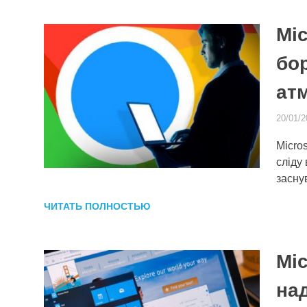
Mic
бо
ат
20/01/2
Micro
сліду
засну
ЧИТАТЬ ПОЛНОСТЬЮ
Mic
на