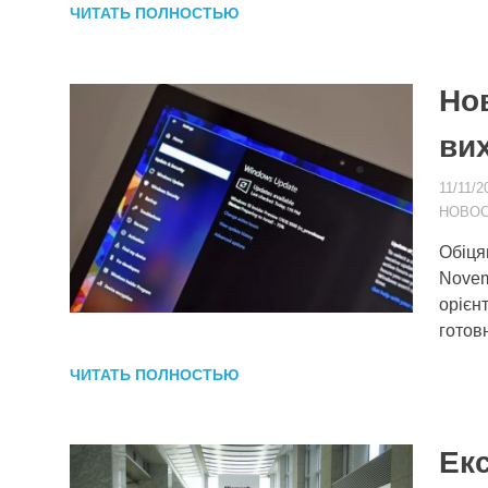
ЧИТАТЬ ПОЛНОСТЬЮ
Но
ви
11/11/2
НОВО
Обіця
Novem
орієн
готовн
ЧИТАТЬ ПОЛНОСТЬЮ
Екс