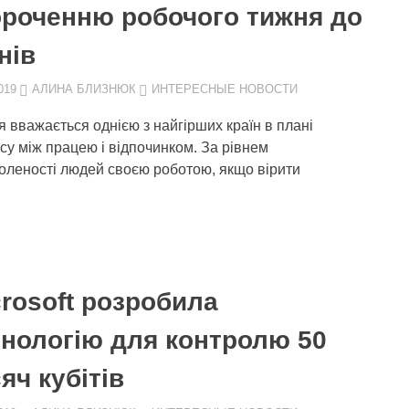
ороченню робочого тижня до
нів
019
АЛИНА БЛИЗНЮК
ИНТЕРЕСНЫЕ НОВОСТИ
я вважається однією з найгірших країн в плані
су між працею і відпочинком. За рівнем
оленості людей своєю роботою, якщо вірити
rosoft розробила
хнологію для контролю 50
яч кубітів