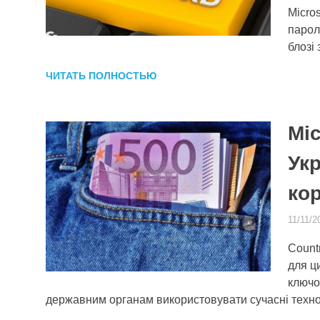
Micros
парол
блозі
ЧИТАТЬ ПОЛНОСТЬЮ
Mi
Укр
ко
11/11/2
Count
для ц
ключо
державним органам використовувати сучасні технол