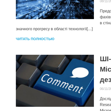
08/11/2
Предс
фахів
в сті
значного прогресу в області технології[…]
ЧИТАТЬ ПОЛНОСТЬЮ
ШІ
Mic
де
06/11/2
Дослі
Resea
Micros