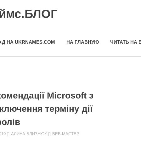
еймс.БЛОГ
АД НА UKRNAMES.COM
НА ГЛАВНУЮ
ЧИТАТЬ НА 
омендації Microsoft з
ключення терміну дії
ролів
019
АЛИНА БЛИЗНЮК
ВЕБ-МАСТЕР