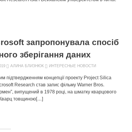
rosoft запропонувала спосіб
ного зберігання даних
019
АЛИНА БЛИЗНЮК
ИНТЕРЕСНЫЕ НОВОСТИ
м підтвердженням концепції проекту Project Silica
icrosoft Research став запис фільму Warner Bros.
рмен”, випущений в 1978 році, на шматку кварцового
 Кварц товщиною[…]