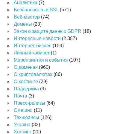
Аналитика
(7)
Безопасность и SSL
(571)
Веб-мастер
(74)
Домены
(23)
Закон о защите данных GDPR
(18)
Интересные новости
(2 387)
Интернет-бизнес
(109)
Личный кабинет
(1)
Мероприятия и события
(107)
О доменах
(960)
О криптовалютах
(86)
О хостинге
(29)
Поддержка
(9)
Почта
(3)
Пресс-релизы
(64)
Смешно
(11)
Технюансы
(126)
Україна
(32)
Хостинг
(20)