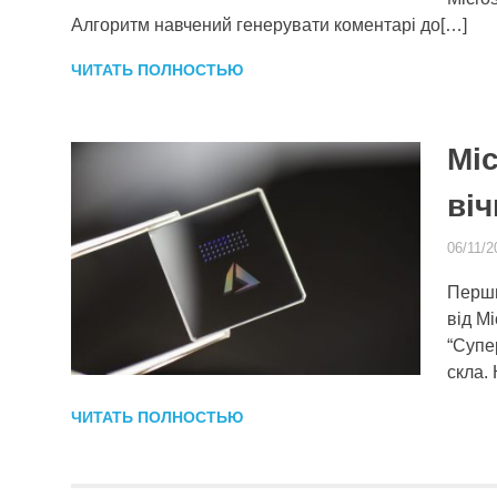
Алгоритм навчений генерувати коментарі до[…]
ЧИТАТЬ ПОЛНОСТЬЮ
Mic
віч
06/11/2
Перши
від M
“Супе
скла.
ЧИТАТЬ ПОЛНОСТЬЮ