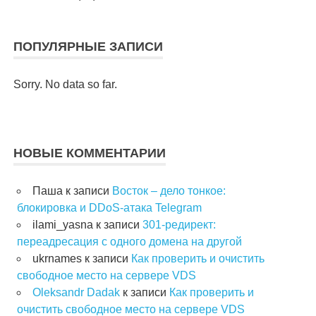
ПОПУЛЯРНЫЕ ЗАПИСИ
Sorry. No data so far.
НОВЫЕ КОММЕНТАРИИ
Паша
к записи
Восток – дело тонкое:
блокировка и DDoS-атака Telegram
ilami_yasna
к записи
301-редирект:
переадресация с одного домена на другой
ukrnames
к записи
Как проверить и очистить
свободное место на сервере VDS
Oleksandr Dadak
к записи
Как проверить и
очистить свободное место на сервере VDS