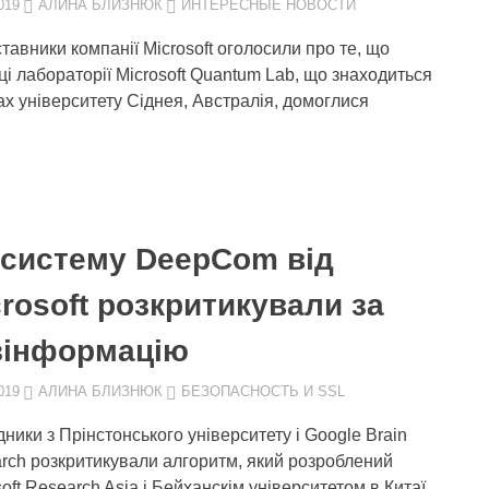
019
АЛИНА БЛИЗНЮК
ИНТЕРЕСНЫЕ НОВОСТИ
тавники компанії Microsoft оголосили про те, що
ці лабораторії Microsoft Quantum Lab, що знаходиться
нах університету Сіднея, Австралія, домоглися
-систему DeepCom від
rosoft розкритикували за
зінформацію
019
АЛИНА БЛИЗНЮК
БЕЗОПАСНОСТЬ И SSL
дники з Прінстонського університету і Google Brain
rch розкритикували алгоритм, який розроблений
oft Research Asia і Бейханскім університетом в Китаї.