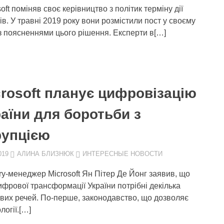
oft поміняв своє керівництво з політик терміну дії
ів. У травні 2019 року вони розмістили пост у своєму
 з поясненнями цього рішення. Експерти в[…]
crosoft планує цифровізацію
аїни для боротьби з
рупцією
019
АЛИНА БЛИЗНЮК
ИНТЕРЕСНЫЕ НОВОСТИ
ry-менеджер Microsoft Ян Пітер Де Йонг заявив, що
ифрової трансформації України потрібні декілька
вих речей. По-перше, законодавство, що дозволяє
огії.[…]