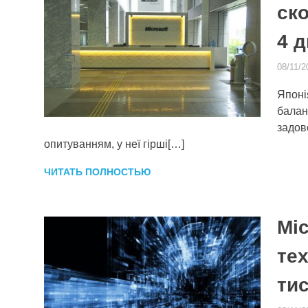
ск
4 д
08/11/2
Японі
балан
задов
опитуванням, у неї гірші[…]
ЧИТАТЬ ПОЛНОСТЬЮ
Mic
те
тис