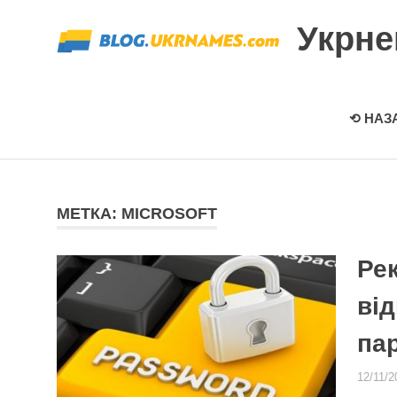
Перейти
Укрн
к
содержимому
⟲ НАЗ
МЕТКА: MICROSOFT
Рек
від
па
12/11/2