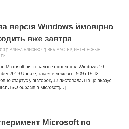
ва версія Windows ймовірно
ходить вже завтра
019
АЛИНА БЛИЗНЮК
ВЕБ-МАСТЕР
,
ИНТЕРЕСНЫЕ
СТИ
не Microsoft листопадове оновлення Windows 10
ber 2019 Update, також відоме як 1909 і 19H2,
товно стартує у вівторок, 12 листопада. На це вказує
ість ISO-образів в Microsoft[…]
перимент Microsoft по