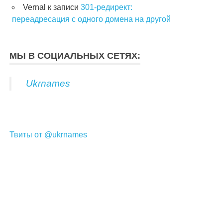
Vernal
к записи
301-редирект:
переадресация с одного домена на другой
МЫ В СОЦИАЛЬНЫХ СЕТЯХ:
Ukrnames
Твиты от @ukrnames