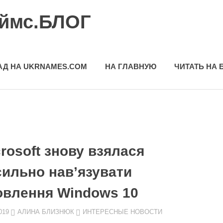
еймс.БЛОГ
АД НА UKRNAMES.COM
НА ГЛАВНУЮ
ЧИТАТЬ НА 
rosoft знову взялася
сильно нав’язувати
овлення Windows 10
019
АЛИНА БЛИЗНЮК
ИНТЕРЕСНЫЕ НОВОСТИ