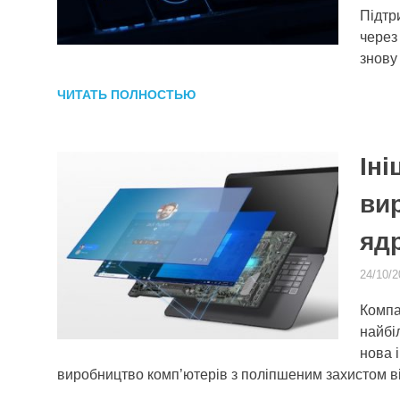
Підтр
через 
знову
ЧИТАТЬ ПОЛНОСТЬЮ
Іні
ви
яд
24/10/2
Компа
найбі
нова 
виробництво комп’ютерів з поліпшеним захистом в