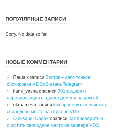
ПОПУЛЯРНЫЕ ЗАПИСИ
Sorry. No data so far.
НОВЫЕ КОММЕНТАРИИ
Паша
к записи
Восток – дело тонкое:
блокировка и DDoS-атака Telegram
ilami_yasna
к записи
301-редирект:
переадресация с одного домена на другой
ukrnames
к записи
Как проверить и очистить
свободное место на сервере VDS
Oleksandr Dadak
к записи
Как проверить и
очистить свободное место на сервере VDS