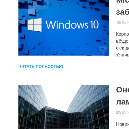
за
16/10/2
Корпо
вбудо
огляд
з’яви
ЧИТАТЬ ПОЛНОСТЬЮ
Оно
ла
02/10/2
Новий