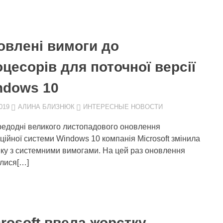
овлені вимоги до
цесорів для поточної версії
ndows 10
019
АЛИНА БЛИЗНЮК
ИНТЕРЕСНЫЕ НОВОСТИ
едодні великого листопадового оновлення
ційної системи Windows 10 компанія Microsoft змінила
нку з системними вимогами. На цей раз оновлення
илися[…]
rosoft ввела жорстку