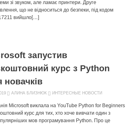
еми зі звуком, але ламає принтери. Друге
влення, що не відноситься до безпеки, під кодом
7211 вийшло[…]
rosoft запустив
зкоштовний курс з Python
я новачків
019
АЛИНА БЛИЗНЮК
ИНТЕРЕСНЫЕ НОВОСТИ
нія Microsoft виклала на YouTube Python for Beginners
коштовний курс для тих, хто хоче вивчати один з
пулярніших мов програмування Python. Про це