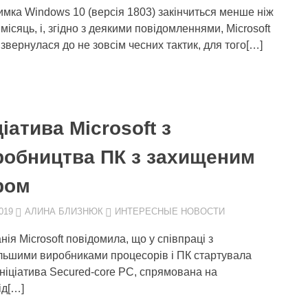
имка Windows 10 (версія 1803) закінчиться менше ніж
місяць, і, згідно з деякими повідомленнями, Microsoft
 звернулася до не зовсім чесних тактик, для того[…]
ціатива Microsoft з
робництва ПК з захищеним
ром
019
АЛИНА БЛИЗНЮК
ИНТЕРЕСНЫЕ НОВОСТИ
нія Microsoft повідомила, що у співпраці з
льшими виробниками процесорів і ПК стартувала
ініціатива Secured-core PC, спрямована на
ід[…]