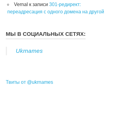
Vernal
к записи
301-редирект:
переадресация с одного домена на другой
МЫ В СОЦИАЛЬНЫХ СЕТЯХ:
Ukrnames
Твиты от @ukrnames