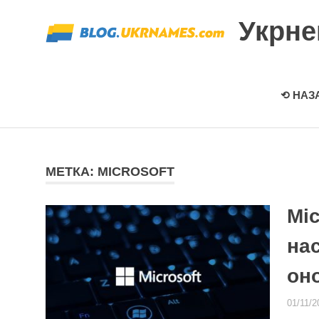
Перейти
Укрн
к
содержимому
⟲ НАЗ
МЕТКА: MICROSOFT
Mic
на
он
01/11/2