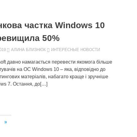
нкова частка Windows 10
ревищила 50%
019
АЛИНА БЛИЗНЮК
ИНТЕРЕСНЫЕ НОВОСТИ
soft давно намагається перевести якомога більше
тувачів на ОС Windows 10 – яка, відповідно до
тингових матеріалів, набагато краще і зручніше
ws 7. Остання, до[…]
СЛЕДУЮЩИЕ
»
ЗАПИСИ