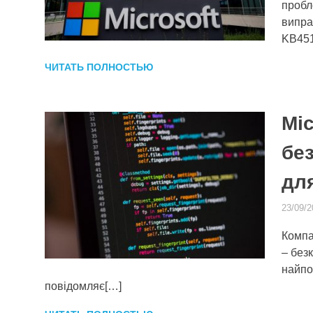
пробл
випра
KB451
ЧИТАТЬ ПОЛНОСТЬЮ
Mic
бе
дл
23/09/2
Компа
– без
найпо
повідомляє[…]