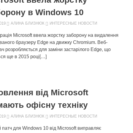
борону в Windows 10
019
АЛИНА БЛИЗНЮК
ИНТЕРЕСНЫЕ НОВОСТИ
рація Microsoft ввела жорстку заборону на видалення
ваного браузеру Edge на движку Chromium. Веб-
ач розробляється для заміни застарілого Edge, що
вся ще в 2015 році[…]
влення від Microsoft
мають офісну техніку
019
АЛИНА БЛИЗНЮК
ИНТЕРЕСНЫЕ НОВОСТИ
 патч для Windows 10 від Microsoft виправляє