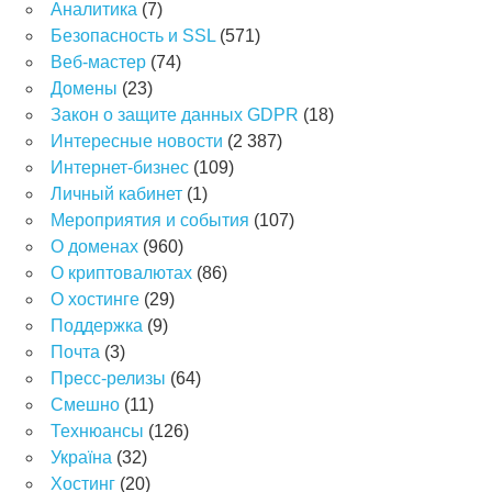
Аналитика
(7)
Безопасность и SSL
(571)
Веб-мастер
(74)
Домены
(23)
Закон о защите данных GDPR
(18)
Интересные новости
(2 387)
Интернет-бизнес
(109)
Личный кабинет
(1)
Мероприятия и события
(107)
О доменах
(960)
О криптовалютах
(86)
О хостинге
(29)
Поддержка
(9)
Почта
(3)
Пресс-релизы
(64)
Смешно
(11)
Технюансы
(126)
Україна
(32)
Хостинг
(20)