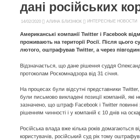
дані російських ко
14/02/2020
АЛИНА БЛИЗНЮК
ИНТЕРЕСНЫЕ НОВОСТИ
Американські компанії Twitter і Facebook від
проживають на території Росії. Після цього с
лютого, оштрафував Twitter, а через півгоди
Відзначається, що дане рішення суддя Олексан
протоколам Роскомнадзора від 31 січня.
На процесах були відсутні представники Twitter
були письмово викладені позиції компаній, які 
зазначено, що штраф Facebook і Twitter повинні
рішенням чинності і у компаній є 10 днів на оск
Російська влада вже кілька років домагаються в
користувачів, російський суд рік тому оштрафува