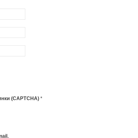
тинки (CAPTCHA)
*
ail.