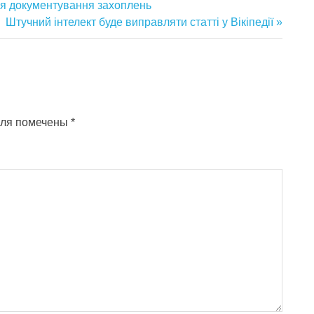
ля документування захоплень
Следующая
Штучний інтелект буде виправляти статті у Вікіпедії
запись:
оля помечены
*