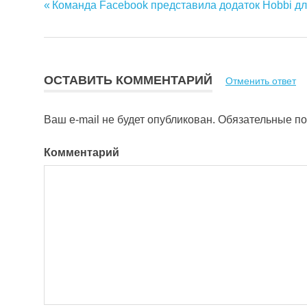
Предыдущая
Команда Facebook представила додаток Hobbi д
Навигация
запись:
по
записям
ОСТАВИТЬ КОММЕНТАРИЙ
Отменить ответ
Ваш e-mail не будет опубликован.
Обязательные п
Комментарий