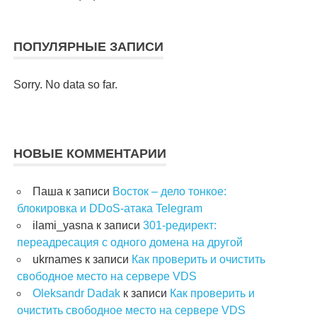
ПОПУЛЯРНЫЕ ЗАПИСИ
Sorry. No data so far.
НОВЫЕ КОММЕНТАРИИ
Паша
к записи
Восток – дело тонкое:
блокировка и DDoS-атака Telegram
ilami_yasna
к записи
301-редирект:
переадресация с одного домена на другой
ukrnames
к записи
Как проверить и очистить
свободное место на сервере VDS
Oleksandr Dadak
к записи
Как проверить и
очистить свободное место на сервере VDS