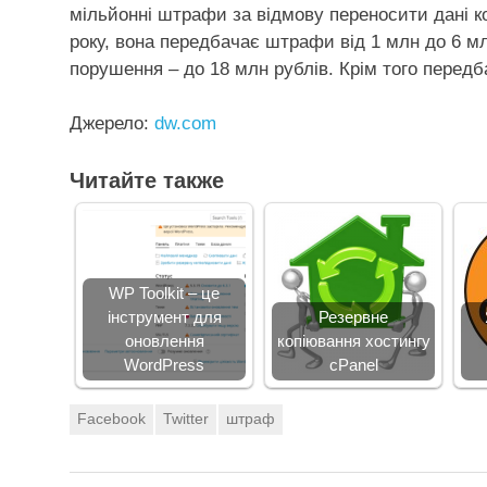
мільйонні штрафи за відмову переносити дані ко
року, вона передбачає штрафи від 1 млн до 6 мл
порушення – до 18 млн рублів. Крім того передб
Джерело:
dw.com
Читайте также
WP Toolkit – це
інструмент для
Резервне
оновлення
копіювання хостингу
WordPress
cPanel
Facebook
Twitter
штраф