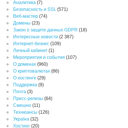
Аналитика
(7)
Безопасность и SSL
(571)
Веб-мастер
(74)
Домены
(23)
Закон о защите данных GDPR
(18)
Интересные новости
(2 387)
Интернет-бизнес
(109)
Личный кабинет
(1)
Мероприятия и события
(107)
О доменах
(960)
О криптовалютах
(86)
О хостинге
(29)
Поддержка
(9)
Почта
(3)
Пресс-релизы
(64)
Смешно
(11)
Технюансы
(126)
Україна
(32)
Хостинг
(20)