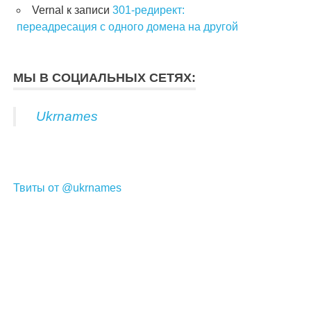
Vernal
к записи
301-редирект:
переадресация с одного домена на другой
МЫ В СОЦИАЛЬНЫХ СЕТЯХ:
Ukrnames
Твиты от @ukrnames