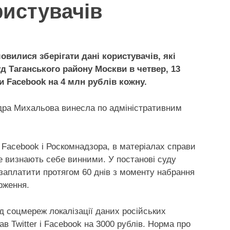
ристувачів
мовилися зберігати дані користувачів, які
уд Таганського району Москви в четвер, 13
ни Facebook на 4 млн рублів кожну.
дра Михальова винесла по адміністративним
, Facebook і Роскомнадзора, в матеріалах справи
не визнають себе винними. У постанові суду
 заплатити протягом 60 днів з моменту набрання
арження.
ід соцмереж локалізації даних російських
в Twitter і Facebook на 3000 рублів. Норма про