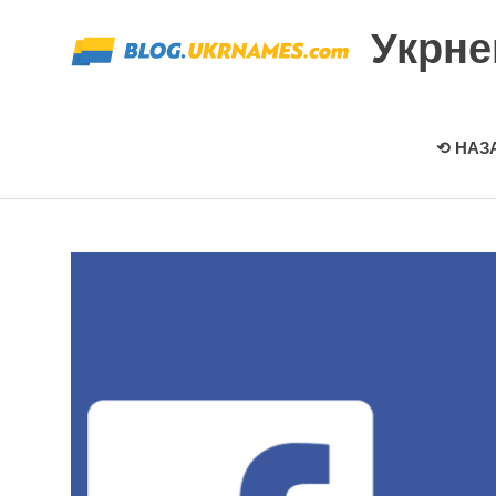
Перейти
Укрн
к
содержимому
⟲ НАЗ