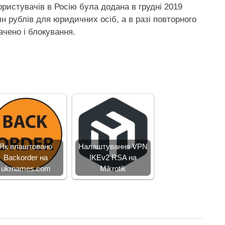
ристувачів в Росію була додана в грудні 2019
н рублів для юридичних осіб, а в разі повторного
ачено і блокування.
Як влаштовано
Налаштування VPN
Backorder на
IKEv2 RSA на
ukrnames.com
Mikrotik