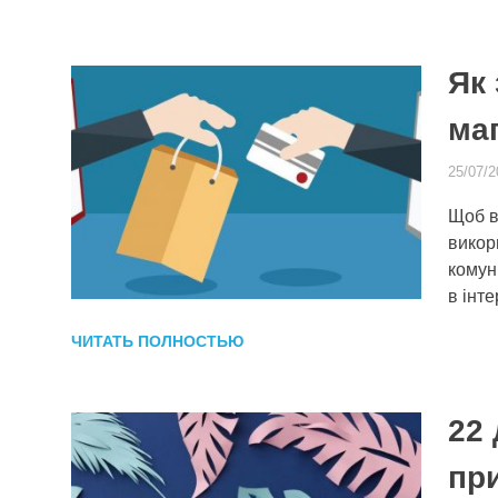
Як 
маг
25/07/2
Щоб в
викори
комун
в інт
ЧИТАТЬ ПОЛНОСТЬЮ
22
пр