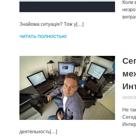
Коли 
незро
витра
Знайома ситуація? Тож у[…]
ЧИТАТЬ ПОЛНОСТЬЮ
Се
ме
Ин
04/04/2
Не та
Сегод
Интер
деятельность[…]