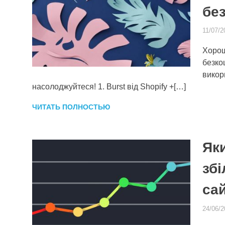
бе
11/07/2
Хорош
безко
викор
насолоджуйтеся! 1. Burst вiд Shopify +[…]
ЧИТАТЬ ПОЛНОСТЬЮ
Як
збі
са
24/06/2