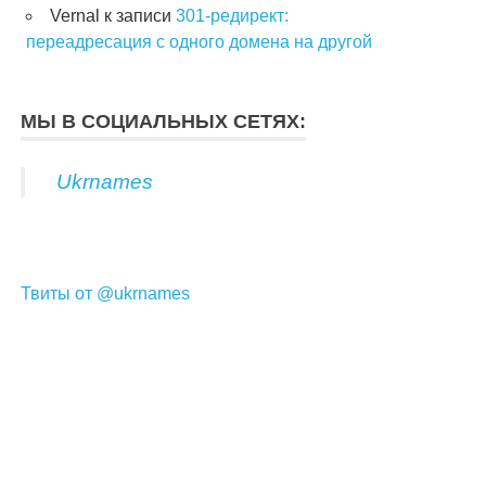
Vernal
к записи
301-редирект:
переадресация с одного домена на другой
МЫ В СОЦИАЛЬНЫХ СЕТЯХ:
Ukrnames
Твиты от @ukrnames