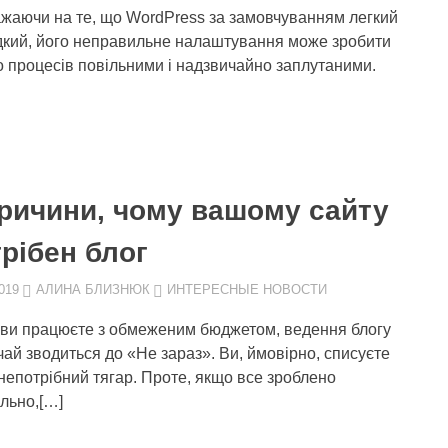
жаючи на те, що WordPress за замовчуванням легкий
дкий, його неправильне налаштування може зробити
о процесів повільними і надзвичайно заплутаними.
причини, чому вашому сайту
рiбен блог
019
АЛИНА БЛИЗНЮК
ИНТЕРЕСНЫЕ НОВОСТИ
ви працюєте з обмеженим бюджетом, ведення блогу
чай зводиться до «Не зараз». Ви, ймовірно, списуєте
 непотрібний тягар. Проте, якщо все зроблено
льно,[…]