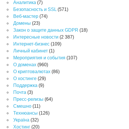
Аналитика
(7)
Безопасность и SSL
(571)
Веб-мастер
(74)
Домены
(23)
Закон о защите данных GDPR
(18)
Интересные новости
(2 387)
Интернет-бизнес
(109)
Личный кабинет
(1)
Мероприятия и события
(107)
О доменах
(960)
О криптовалютах
(86)
О хостинге
(29)
Поддержка
(9)
Почта
(3)
Пресс-релизы
(64)
Смешно
(11)
Технюансы
(126)
Україна
(32)
Хостинг
(20)