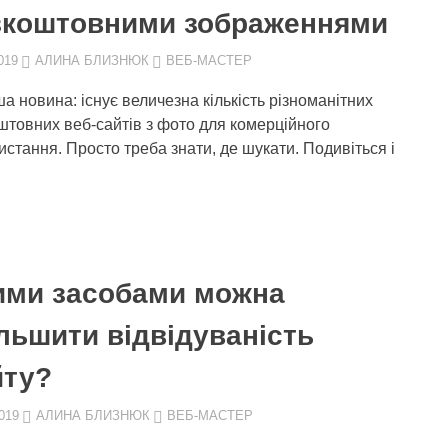
зкоштовними зображеннями
019
АЛИНА БЛИЗНЮК
ВЕБ-МАСТЕР
а новина: існує величезна кількість різноманітних
штовних веб-сайтів з фото для комерційного
истання. Просто треба знати, де шукати. Подивіться і
ими засобами можна
льшити відвідуваність
йту?
019
АЛИНА БЛИЗНЮК
ВЕБ-МАСТЕР