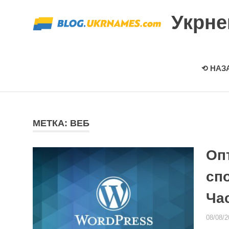
Перейти
Укрн
к
содержимому
⟲ НАЗ
МЕТКА: ВЕБ
Опт
спо
Ча
08/08/2