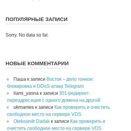
ПОПУЛЯРНЫЕ ЗАПИСИ
Sorry. No data so far.
НОВЫЕ КОММЕНТАРИИ
Паша
к записи
Восток – дело тонкое:
блокировка и DDoS-атака Telegram
ilami_yasna
к записи
301-редирект:
переадресация с одного домена на другой
ukrnames
к записи
Как проверить и очистить
свободное место на сервере VDS
Oleksandr Dadak
к записи
Как проверить и
очистить свободное место на сервере VDS