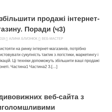
збільшити продажі інтернет-
азину. Поради (ч3)
019
АЛИНА БЛИЗНЮК
ВЕБ-МАСТЕР
истояти на ринку інтернет-магазинів, потрібно
стовувати сукупність тактик з логістики, маркетингу і
ікацій. Ці техніки допоможуть збільшити ваші продажі
ернеті. Частина1 Частина2 3.[…]
 дивовижних веб-сайта з
иголомшливими