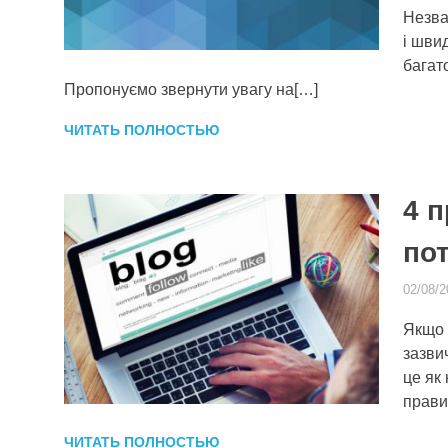
Незва
і шви
багат
Пропонуємо звернути увагу на[…]
ЧИТАТЬ ПОЛНОСТЬЮ
4 
пот
02/08/2
Якщо 
зазви
це як
прави
ЧИТАТЬ ПОЛНОСТЬЮ