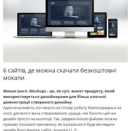
6 сайтів, де можна скачати безкоштовні
мокапи
Мокап (англ. Mockup) – це, по суті, макет продукту, який
використовується дизайнерами для більш наочної
демонстрації створеного дизайну.
Адже можливість поглянути на готову роботу безпосередньо на
носії, для якого вона створювалася, краще, ніж бачити цей же
дизайн просто на моніторі. Так, завдяки мокап-файлам можна
красиво показати замовнику, як в реальності буде виглядати
дизайн його візитки, сайту, додатки і т. Д.