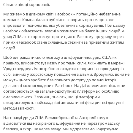
більше ніж ці корпорації.
Ми живемо в дивному світі. Facebook – потенційно небезпечна
компанія. Компанія, яка публічно говорить про те, що хоче
впровадити технологію, яка убезпечить користувачів. При цьому
Facebook обмежують власні можливості на благо інших людей. А
уряд США люто протестує проти цього. Все тому що уряду через
примхи Facebook стане складніше стежити за приватним життям
людей.
Щоб виправдати свою незгоду з шифруванням, уряд США, як
правило, використовує казку про темні сили, які живуть в мережі.
Уряд стверджує, їм потрібно знаходити терористів, наркодилерів і
осіб, винних у жорстокому поводженні з дітьми. Зрозуміло, вони не
можуть цього зробити без повного доступу до повної історії
діяльності кожної людини в Facebook. На ділі ж злочини ніколи не
обговорюються на загальнодоступних платформах, особливо
американських. Злочинці знають, що ці платформи
використовують найскладніші автоматичні фільтри і всі доступні
методи звітності.
Насправді уряди США, Великобританії та Австралії хочуть
відмовитися від наскрізного шифрування не через громадську
безпеку, а скоріше через владу. Ми відправляємо і одержуємо