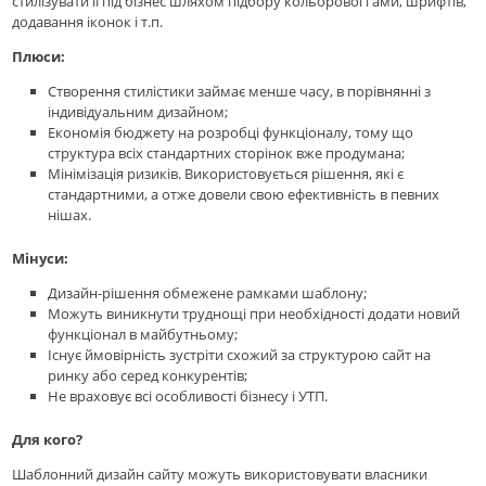
стилізувати її під бізнес шляхом підбору кольорової гами, шрифтів,
додавання іконок і т.п.
Плюси:
Створення стилістики займає менше часу, в порівнянні з
індивідуальним дизайном;
Економія бюджету на розробці функціоналу, тому що
структура всіх стандартних сторінок вже продумана;
Мінімізація ризиків. Використовується рішення, які є
стандартними, а отже довели свою ефективність в певних
нішах.
Мінуси:
Дизайн-рішення обмежене рамками шаблону;
Можуть виникнути труднощі при необхідності додати новий
функціонал в майбутньому;
Існує ймовірність зустріти схожий за структурою сайт на
ринку або серед конкурентів;
Не враховує всі особливості бізнесу і УТП.
Для кого?
Шаблонний дизайн сайту можуть використовувати власники