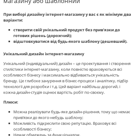
магазину або шаблонний
При виборі дизайну інтернет-магазину у вас є як мінімум два
варіанти:
створити свій унікальний продукт без прив’язки до
готових рішень (дорожчий);
відштовхуватися від будь-якого шаблону (дешевший).
Унікальний дизайн інтернет-магазину
Унікальний (індивідуальний) дизайн – це проектування і створення
стилістики інтернет-магазину, коли повністю враховуються всі
особливості бізнесу і максимально відбивається унікальність
бренду. Це глибоке занурення в бізнес-процеси і аналітику, підбір
технології для розробки і т.д. Цей варіант найбільш дорогий, і
кожна дизайн-студія оцінює вартість робіт по-своєму.
Плюси:
Можна реалізувати будь-яке дизайн-рішення, тому що немає
прив’язки до якого-небудь шаблону;
Можливість підкреслити свою репутацію. Враховує всі
особливості бізнесу;
Немає обмежень за функціоналом.