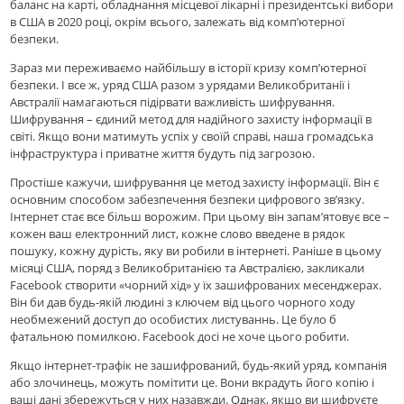
баланс на карті, обладнання місцевої лікарні і президентські вибори
в США в 2020 році, окрім всього, залежать від комп’ютерної
безпеки.
Зараз ми переживаємо найбільшу в історії кризу комп’ютерної
безпеки. І все ж, уряд США разом з урядами Великобританії і
Австралії намагаються підірвати важливість шифрування.
Шифрування – єдиний метод для надійного захисту інформації в
світі. Якщо вони матимуть успіх у своїй справі, наша громадська
інфраструктура і приватне життя будуть під загрозою.
Простіше кажучи, шифрування це метод захисту інформації. Він є
основним способом забезпечення безпеки цифрового зв’язку.
Інтернет стає все більш ворожим. При цьому він запам’ятовує все –
кожен ваш електронний лист, кожне слово введене в рядок
пошуку, кожну дурість, яку ви робили в інтернеті. Раніше в цьому
місяці США, поряд з Великобританією та Австралією, закликали
Facebook створити «чорний хід» у їх зашифрованих месенджерах.
Він би дав будь-якій людині з ключем від цього чорного ходу
необмежений доступ до особистих листуваннь. Це було б
фатальною помилкою. Facebook досі не хоче цього робити.
Якщо інтернет-трафік не зашифрований, будь-який уряд, компанія
або злочинець, можуть помітити це. Вони вкрадуть його копію і
ваші дані збережуться у них назавжди. Однак, якщо ви шифруєте