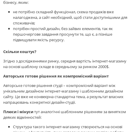
бізнесу, яким:
не потрібно складний функціонал, схема продажів вже
налагоджена, а сайт необхідний, щоб стати доступнішими для
споживачів;
потрібен простий дизайн, без зайвих елементів, так як
першочергове завдання просунути те, що є, а пізніше
підвищувати якість ресурсу.
Скільки коштує?
Згідно з дослідженнями ринку, середня вартість інтернет-магазину
на основі шаблону складе в середньому за ринком 2000$.
Авторське готове рішення як компромісний варіант
Авторське готове рішення студії – компромісний варіант між
унікальним дизайном інтернет-магазину і шаблонним дизайном
сайту. Це вже не конвеєрна стандартна тема, а результат власних
напрацювань конкретної дизайн-студії.
Плюси і мінуси
тут аналогічні шаблонним рішенням за винятком
деяких відмінностей:
Структура такого інтернет-магазину створюється на основі