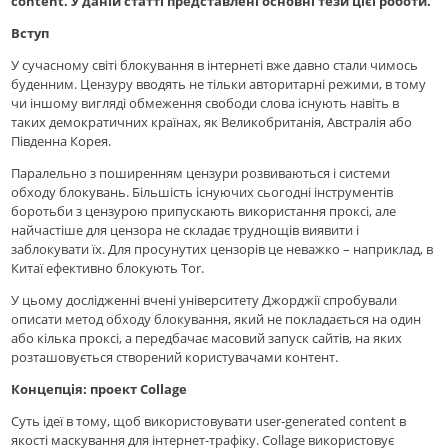
content. У даній статті представлені основні тези цієї роботи.
Вступ
У сучасному світі блокування в інтернеті вже давно стали чимось
буденним. Цензуру вводять не тільки авторитарні режими, в тому
чи іншому вигляді обмеження свободи слова існують навіть в
таких демократичних країнах, як Великобританія, Австралія або
Південна Корея.
Паралельно з поширенням цензури розвиваються і системи
обходу блокувань. Більшість існуючих сьогодні інструментів
боротьби з цензурою припускають використання проксі, але
найчастіше для цензора не складає труднощів виявити і
заблокувати їх. Для просунутих цензорів це неважко – наприклад, в
Китаї ефективно блокують Tor.
У цьому дослідженні вчені університету Джорджії спробували
описати метод обходу блокування, який не покладається на один
або кілька проксі, а передбачає масовий запуск сайтів, на яких
розташовується створений користувачами контент.
Концепція: проект Collage
Суть ідеї в тому, щоб використовувати user-generated content в
якості маскування для інтернет-трафіку. Collage використовує