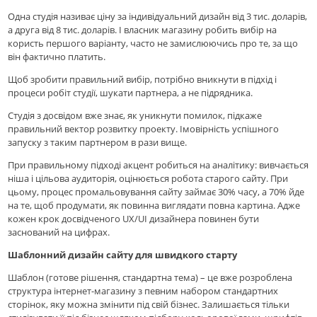
Одна студія називає ціну за індивідуальний дизайн від 3 тис. доларів,
а друга від 8 тис. доларів. І власник магазину робить вибір на
користь першого варіанту, часто не замислюючись про те, за що
він фактично платить.
Щоб зробити правильний вибір, потрібно вникнути в підхід і
процеси робіт студії, шукати партнера, а не підрядника.
Студія з досвідом вже знає, як уникнути помилок, підкаже
правильний вектор розвитку проекту. Імовірність успішного
запуску з таким партнером в рази вище.
При правильному підході акцент робиться на аналітику: вивчається
ніша і цільова аудиторія, оцінюється робота старого сайту. При
цьому, процес промальовування сайту займає 30% часу, а 70% йде
на те, щоб продумати, як повинна виглядати повна картина. Адже
кожен крок досвідченого UX/UI дизайнера повинен бути
заснований на цифрах.
Шаблонний дизайн сайту для швидкого старту
Шаблон (готове рішення, стандартна тема) – це вже розроблена
структура інтернет-магазину з певним набором стандартних
сторінок, яку можна змінити під свій бізнес. Залишається тільки