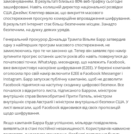
замовчуванням. В результаті близько 80% веб-трафіку сьогодні
зашифровані. Навіть колишній директор національної розвідки
США Джеймс Клеппер вважає, що викриття масового
спостереження просунуло комерційне впровадження шифрування.
В результаті Інтернет стає більш безпечним місцем. Занадто
безпечним, на думку деяких урядів.
Генеральний прокурор Дональда Трампа Вільям Барр затвердив
одну з найперших програм масового спостереження, не
замислюючись про те чи законно це. Тепер він заявляє про намір
зупинити прогрес останніх шести років або навіть повернутися до
початкової точки. WhatsApp, месенджер, що належить Facebook,
вже використовує наскрізне шифрування (E2EE). У березні компанія
оголосила про свій намір включити E2EE в Facebook Messenger і
Instagram. Барр запускає публічну кампанію, щоб не дозволити
Facebook піднятися на наступну сходинку цифрової безпеки. Все
почалося з відкритого листа, підписаного Барром, міністром
внутрішніх справ Великобританії Прити Патель, міністром
внутрішніх справ Австралії і міністром внутрішньої безпеки США. У
листі вимагали, щоб Facebook відмовився від своїх пропозицій
щодо шифрування.
Якщо кампанія Барра буде успішною, мільярди повідомлень
виявляться в стані постійної незахищеності. Користувачів навмисне