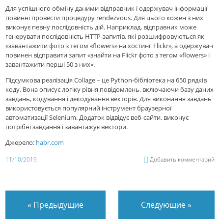
Для успішного обміну даними відправник і одержувач інформації
повинні провести процедуру rendezvous. Для цього кожен з них
виконує певну послідовність дій. Наприклад, відправник може
генерувати послідовність HTTP-запитів, які розшифровуються як
«завантажити фото з тегом «flowers» на хостинг Flickr», а одержувач
повинен відправити запит «знайти на Flickr фото з тегом «flowers» і
завантажити перші 50 з них».
Підсумкова реалізація Collage – це Python-бібліотека на 650 рядків
коду. Вона описує логіку рівня повідомлень, включаючи базу даних
завдань, кодування і декодування векторів. Для виконання завдань
використовується популярний інструмент браузерної
автоматизації Selenium. Додаток відвідує веб-сайти, виконує
потрібні завдання і завантажує вектори.
Джерело:
habr.com
11/10/2019
Добавить комментарий
«
Предыдущие
Следующие
»