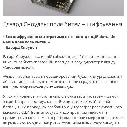
Едвард Сноуден: поле битви – шифрування
«Без шифрування ми втратимо всю конфіденційність. Це
наше нове поле битви.»
– Едвард Сноуден
Едвард Сноуден – колишній співробітник ЦРУ і інформатор, автор
книги “Особиста справа”. Він президент ради директорів Фонду
«Свобода преси».
«Якщо інтернет-трафік не зашифрований, будь-який уряд, компанія
або злочинець, можуть помітити це. Вони вкрадуть його копію і
ваші дані збережуться у них назавжди».
У кожній країні світу горить світло, полки забиті товарами, дамби
закриті, а транспорт рухається. Все це завдяки комп’ютерній
безпеці. США проводили глобальну оцінку загроз розвідувального
відомства США. Вони з’ясовували, що протягом півстоліття
вразливість наших комп’ютерів і комп’ютерних мереж оцінювалася
як ризик номер один. Цей ризик страшніше війни і тероризму. Ваш