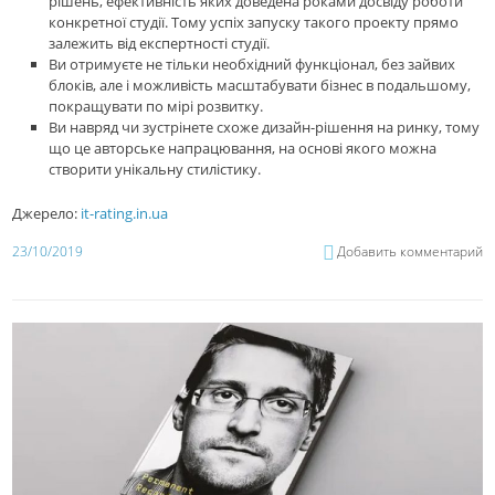
рішень, ефективність яких доведена роками досвіду роботи
конкретної студії. Тому успіх запуску такого проекту прямо
залежить від експертності студії.
Ви отримуєте не тільки необхідний функціонал, без зайвих
блоків, але і можливість масштабувати бізнес в подальшому,
покращувати по мірі розвитку.
Ви навряд чи зустрінете схоже дизайн-рішення на ринку, тому
що це авторське напрацювання, на основі якого можна
створити унікальну стилістику.
Джерело:
it-rating.in.ua
23/10/2019
Добавить комментарий