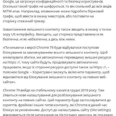
Google, це загрожує конфіденційності та безпеці користувачів.
Оскільки такий трафік не шифрується, то він схильний до всіх видів
MiTM-атак. Наприклад, зловмисник може підробити біржовий
графік, щоб ввести в оману інвесторів, або поставити на
сторінку стежачий трекер.
Завантаження змішаного контенту також вводить в оману з точки
зору UX-інтерфейсу. Виходить, що сторінка представлена ​​ні як
безпечна, ні як небезпечна, а десь між ними.
«Починаючи з версії Chrome 79 буде відбуватися поступове
блокування за замовчуванням всього змішаного контенту. Щоб
мінімізувати збитки, ми автоматично переведемо змішані ресурси
на https: //, тому сайти будуть продовжувати автоматично
працювати, якщо їх сторонні ресурси доступні також за https: //, –
пояснює Google. – Користувачі зможуть включити параметр, щоб
відмовитися від блокування змішаного контенту на певних веб-
сайтах».
Chrome 79 вийде на стабільному каналі в грудні 2019 року. Там
з’явиться нове налаштування для розблокування змішаного
контенту на певних сайтах. Цей параметр буде застосовуватися до
скриптів, фреймів і інших типів контенту, які Chrome в даний час
блокує за умовченням. Доступ до налаштувань сайту (Site settings)
відкривається після натискання на піктограму замочка, як показано