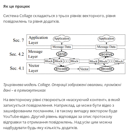
Як це працює
Система Collage складається з трьох рівнів: векторного, рівня
повідомлень та рівня додатків.
Трирівнева модель Collage. Операції зображені овалами, проміжні
дані – в прямокутниках
На векторному рівні створюється «маскуючий контент», в який
записується повідомлення. Наприклад, це може бути відео з
зашифрованим посланням, і в такому випадку вектором буде
YouTube-відео. Другий рівень відповідає за опис протоколу
відправки та отримання повідомлень. Над усім цим можна
надбудувати будь-яку кількість додатків.