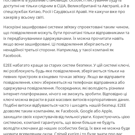
поставлять в уразливе становище. Особисті листування будуть
доступні не тільки слідчим в США, Великобританії та Австралії, а й в
спецслужбах Китаю, Росії і Саудівської Аравії. Не кажучи вже про
хакерів у всьому світі.
Наскрізні зашифровані системи зв’язку спроектовані таким чином,
що повідомлення можуть бути прочитані тільки відправниками та
їх передбачуваними одержувачами. Їх можна прочитати навіть
якщо вони зашифровані. Ці повідомлення зберігаються у
ненадійної третьої сторони. Наприклад, у такої компанії як
Facebook.
E2EE набагато краще за старих систем безпеки. У цій системі ключі,
які розблокують будь-яке повідомлення, зберігаються тільки на
певних пристроях в кінцевих точках зв’язку. Якщо ви відправите
повідомлення, ключ збережеться на телефонах відправника або
одержувача повідомлення. Посередники, які володіють різними
інтернет-платформами, нічого не зможуть зробити. Відповідно ці
ключі можна вкрасти в разі масових витоків корпоративних даних.
Подібні витоки відбуваються часто і шкодять нашій безпеці. E2EE
дозволяє таким компаніям, як Facebook, Google або Apple,
захищати своїх користувачів від пильної уваги. Користуючись цією
системою, компанії гарантують, що вони більше не будуть
володіти ключами до наших особистих бесід. Їх вже не можна буде
назвати всевидячим оком. Сліпий кур’єр і то буде знати про вас