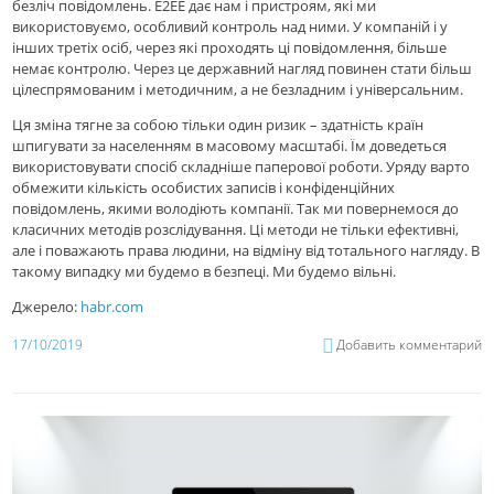
безліч повідомлень. E2EE дає нам і пристроям
, які ми
використовуємо, особливий контроль над ними. У компаній і у
інших третіх осіб, через які проходять ці повідомлення, більше
немає контролю. Через це державний нагляд повинен стати більш
цілеспрямованим і методичним, а не безладним і універсальним.
Ця зміна тягне за собою тільки один ризик – здатність країн
шпигувати за населенням в масовому масштабі. Їм доведеться
використовувати спосіб складніше паперової роботи. Уряду варто
обмежити кількість особистих записів і конфіденційних
повідомлень, якими володіють компанії. Так ми повернемося до
класичних методів розслідування. Ці методи не тільки ефективні,
але і поважають права людини, на відміну від тотального нагляду. В
такому випадку ми будемо в безпеці. Ми будемо вільні.
Джерело:
habr.com
17/10/2019
Добавить комментарий