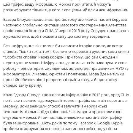
цей трафік, вашу інформацію можна прочитати. Її можуть
розшифрувати тільки ті, у кого є спеціальний ключ дешифрування.
Едвард Сноуден дещо знає про це, тому що якийсь час він керував
частиною глобальної системи масового спостереження Агентства
національної безпеки США. У червні 2013 року Сноуден працював з
журналістами, щоб показати світу цю систему зсередини.
Без шифрування він не зміг би написати історію про те, як все це
сталося. Тільки так він зміг безпечно перевезти рукопис своєї книги
“Особиста справа” через кордон. При тому, що сам Сноуден її
перетнути не може. Шифрування допомагає всім виконувати свою
роботу – репортерам, дисидентам, активістам, працівникам НУО та
інформаторам, лікарям, юристам і політикам. Мова йде не тільки
про найнебезпечніші і репресивні країни світу, а й про кожну
окремо взяту країну.
Коли Едвард Сноуден розголосив інформацію в 2013 році, уряд США
не тільки пасивно відстежував інтернет-трафік, коли він перетинав
мережу. Вони знайшли способи залучати американські
технологічні компанії до співпраці. Часом вони проникали в їхні
внутрішні мережі. У той час лише невелика частина веб-трафіку
була зашифрована. Шість років по тому Facebook, Google і Apple
зробили шифрування основною частиною своїх продуктів за