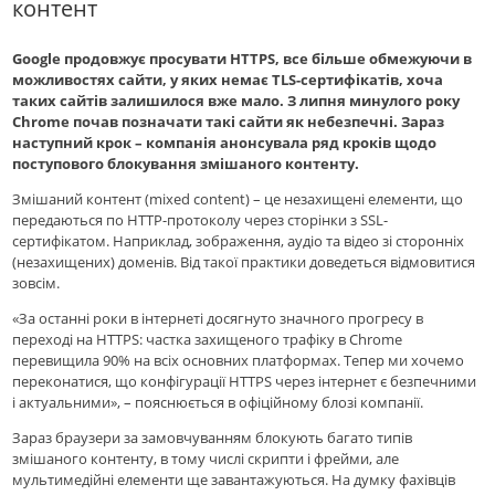
контент
Google продовжує просувати HTTPS, все більше обмежуючи в
можливостях сайти, у яких немає TLS-сертифікатів, хоча
таких сайтів залишилося вже мало. З липня минулого року
Chrome почав позначати такі сайти як небезпечні. Зараз
наступний крок – компанія анонсувала ряд кроків щодо
поступового блокування змішаного контенту.
Змішаний контент (mixed content) – це незахищені елементи, що
передаються по HTTP-протоколу через сторінки з SSL-
сертифікатом. Наприклад, зображення, аудіо та відео зі сторонніх
(незахищених) доменів. Від такої практики доведеться відмовитися
зовсім.
«За останні роки в інтернеті досягнуто значного прогресу в
переході на HTTPS: частка захищеного трафіку в Chrome
перевищила 90% на всіх основних платформах. Тепер ми хочемо
переконатися, що конфігурації HTTPS через інтернет є безпечними
і актуальними», – пояснюється в офіційному блозі компанії.
Зараз браузери за замовчуванням блокують багато типів
змішаного контенту, в тому числі скрипти і фрейми, але
мультимедійні елементи ще завантажуються. На думку фахівців