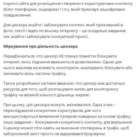
існуючі сайти для розміщення створеного користувачами контенту
(блог-платформи, соцмережі і т.п.), який приховує зашифровані
повідомлення.
Для цензора знайти і заблокувати контент, який прихований в
фото, тексті і відео по всьому інтернету – це складніше завдання,
ніж знайти і заблокувати конкретний проксі.
Міркування про діяльність цензора
Передбачається, что цензор НЕ планує повністю блокувати
інтернет, якісь з’єднання вважаються дозволеними. Однак для
нього важлива можливість моніторити, аналізувати, блокувати або
змінювати якісь частини трафіку.
Також розробники системи вважали, что цензор має достатньо
ресурсів, для того, щоб розташувати залізо для моніторингу
трафіку на великій кількості дільниць мережі.
При цьому, цілі цензора можуть змінюватися. Одна з них –
переслідування конкретних користувачів, для чого
використовується виявлення патернів поведінки на основі трафіку.
Інше завдання – блокування конкретного контенту, для вирішення
її цензор может піти навіть на внесення спотворень в трафік, щоб
заборонений зміст просто не відкривався браузером.