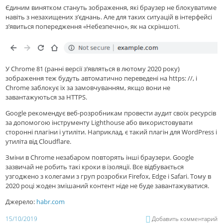
Єдиним винятком стануть зображення, які браузер не блокуватиме
навіть з незахищених з’єднань. Але для таких ситуацій в інтерфейсі
з’явиться попередження «Небезпечно», як на скріншоті.
У Chrome 81 (ранні версії з’являться в лютому 2020 року)
зображення теж будуть автоматично переведені на https: //, і
Chrome заблокує їх за замовчуванням, якщо вони не
завантажуються за HTTPS.
Google рекомендує веб-розробникам провести аудит своїх ресурсів
за допомогою інструменту Lighthouse або використовувати
сторонні плагіни і утиліти. Наприклад, є такий плагін для WordPress і
утиліта від Cloudflare.
Зміни в Chrome незабаром повторять інші браузери. Google
зазвичай не робить такі кроки в ізоляції. Все відбувається
узгоджено з колегами з груп розробки Firefox, Edge і Safari. Тому в
2020 році жоден змішаний контент ніде не буде завантажуватися.
Джерело:
habr.com
15/10/2019
Добавить комментарий