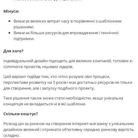
Мінуси:
Вимагає великих витрат часу в порівнянні з шаблонним
рішенням;
Вимагає більше ресурсів для впровадження і технічної
підтримки.
Для кого?
Індивідуальний дизайн підходить для великих компаній, топових e-
commerce проектів, нішевих лідерів.
Цей варіант підійде тим, хто чітко розуміє свої процеси,
перспективи розвитку на 5 років і має достатньо ресурсів не тільки
для створення, але і запуску подібного проекту.
Таке рішення також може стати необхідністю, якщо унікальна
концепція не вкладається ні в які шаблони.
Скільки коштує?
Розкид цін за ринком на створення інтернет-магазину з унікальним
дизайном великий і отримати об’єктивну середню ринкову вартість
складно.