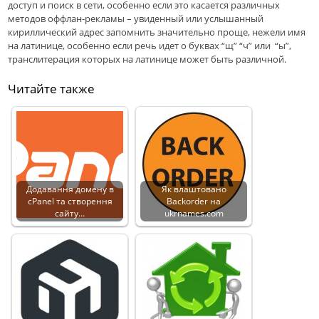
доступ и поиск в сети, особенно если это касается различных
методов оффлан-рекламы – увиденный или услышанный
кириллический адрес запомнить значительно проще, нежели имя
на латинице, особенно если речь идет о буквах “щ” “ч” или “ы”,
транслитерация которых на латинице может быть различной.
Читайте также
Додавання домену в
Як влаштовано
cPanel та створення
Backorder на
сайту…
ukrnames.com