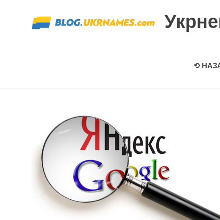
Перейти
Укрн
к
содержимому
⟲ НАЗ