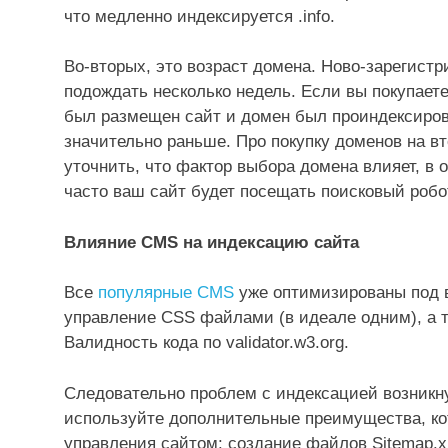
что медленно индексируется .info.
Во-вторых, это возраст домена. Ново-зарегистр
подождать несколько недель. Если вы покупает
был размещен сайт и домен был проиндексирова
значительно раньше. Про покупку доменов на в
уточнить, что фактор выбора домена влияет, в 
часто ваш сайт будет посещать поисковый роб
Влияние CMS на индексацию сайта
Все
популярные CMS
уже оптимизированы под в
управление CSS файлами (в идеале одним), а т
Валидность кода по validator.w3.org.
Следовательно проблем с индексацией возникну
используйте дополнительные преимущества, к
управления сайтом: создание файлов Sitemap.xm