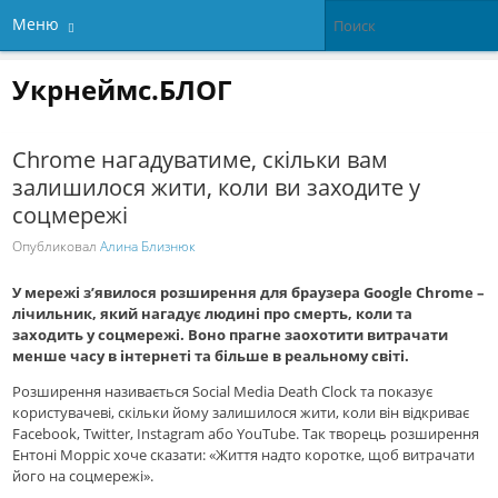
Меню
Укрнеймс.БЛОГ
Chrome нагадуватиме, скільки вам
залишилося жити, коли ви заходите у
соцмережі
Опубликовал
Алина Близнюк
У мережі з’явилося розширення для браузера Google Chrome –
лічильник, який нагадує людині про смерть, коли та
заходить у соцмережі. Воно прагне заохотити витрачати
менше часу в інтернеті та більше в реальному світі.
Розширення називається Social Media Death Clock та показує
користувачеві, скільки йому залишилося жити, коли він відкриває
Facebook, Twitter, Instagram або YouTube. Так творець розширення
Ентоні Морріс хоче сказати: «Життя надто коротке, щоб витрачати
його на соцмережі».