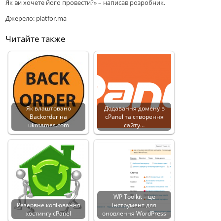
Як ви хочете його провести?» – написав розробник.
Джерело: platfor.ma
Читайте также
Як влаштовано
Додавання домену в
Backorder на
cPanel та створення
ukrnames.com
сайту…
WP Toolkit – це
Резервне копіювання
інструмент для
хостингу cPanel
оновлення WordPress