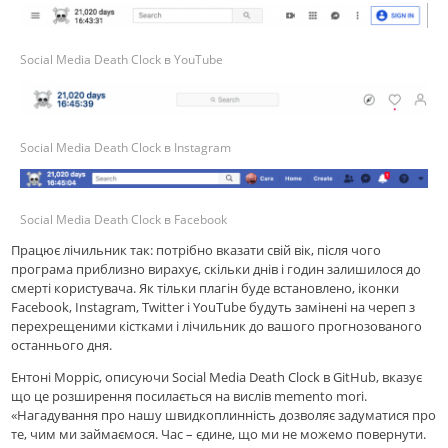
Social Media Death Clock в YouTube
Social Media Death Clock в Instagram
Social Media Death Clock в Facebook
Працює лічильник так: потрібно вказати свій вік, після чого
програма приблизно вирахує, скільки днів і годин залишилося до
смерті користувача. Як тільки плагін буде встановлено, іконки
Facebook, Instagram, Twitter і YouTube будуть замінені на череп з
перехрещеними кістками і лічильник до вашого прогнозованого
останнього дня.
Ентоні Морріс, описуючи Social Media Death Clock в GitHub, вказує
що це розширення посилається на вислів memento mori.
«Нагадування про нашу швидкоплинність дозволяє задуматися про
те, чим ми займаємося. Час – єдине, що ми не можемо повернути.