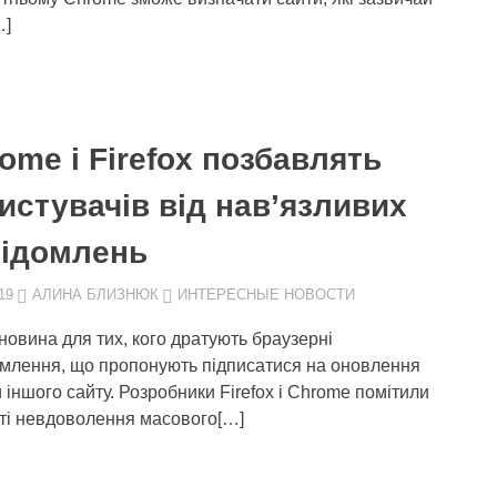
…]
ome і Firefox позбавлять
истувачів від нав’язливих
ідомлень
19
АЛИНА БЛИЗНЮК
ИНТЕРЕСНЫЕ НОВОСТИ
новина для тих, кого дратують браузерні
млення, що пропонують підписатися на оновлення
и іншого сайту. Розробники Firefox і Chrome помітили
ті невдоволення масового[…]