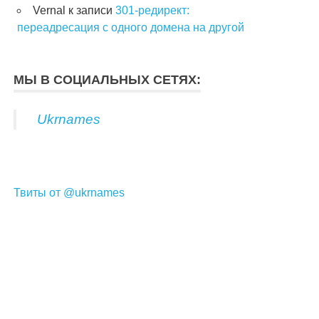
Vernal
к записи
301-редирект:
переадресация с одного домена на другой
МЫ В СОЦИАЛЬНЫХ СЕТЯХ:
Ukrnames
Твиты от @ukrnames