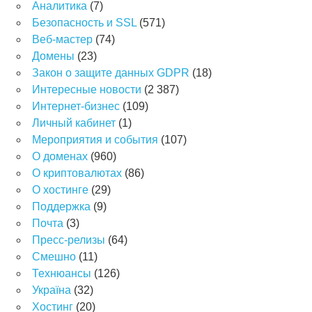
Аналитика
(7)
Безопасность и SSL
(571)
Веб-мастер
(74)
Домены
(23)
Закон о защите данных GDPR
(18)
Интересные новости
(2 387)
Интернет-бизнес
(109)
Личный кабинет
(1)
Мероприятия и события
(107)
О доменах
(960)
О криптовалютах
(86)
О хостинге
(29)
Поддержка
(9)
Почта
(3)
Пресс-релизы
(64)
Смешно
(11)
Технюансы
(126)
Україна
(32)
Хостинг
(20)