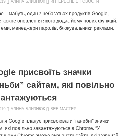
019
АЛИНА БЛИЗНЮК
ИНТЕРЕСНЫЕ НОВОСТИ
e – мабуть, один з небагатьох продуктів Google,
 кожне оновлення якого додає йому нових функцій.
 теми, менеджери паролів, блокувальники реклами,
ogle присвоїть значки
ньби” сайтам, які повільно
вантажуються
019
АЛИНА БЛИЗНЮК
ВЕБ-МАСТЕР
нія Google планує присвоювати “ганебні” значки
м, які повільно завантажуються в Chrome. “У
тньому Chrome зможе визначати сайти, які зазвичай