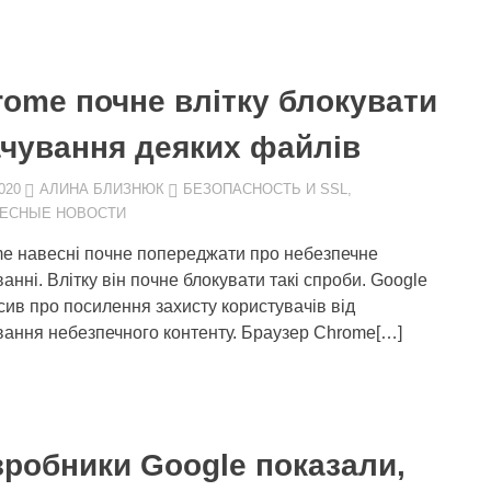
rome почне влітку блокувати
ачування деяких файлів
020
АЛИНА БЛИЗНЮК
БЕЗОПАСНОСТЬ И SSL
,
ЕСНЫЕ НОВОСТИ
e навесні почне попереджати про небезпечне
анні. Влітку він почне блокувати такі спроби. Google
сив про посилення захисту користувачів від
вання небезпечного контенту. Браузер Chrome[…]
зробники Google показали,