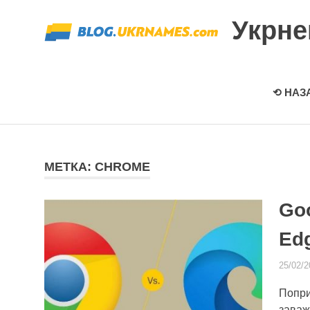
Перейти
Укрн
к
содержимому
⟲ НАЗ
МЕТКА: CHROME
Go
Ed
25/02/2
Попри
заваж