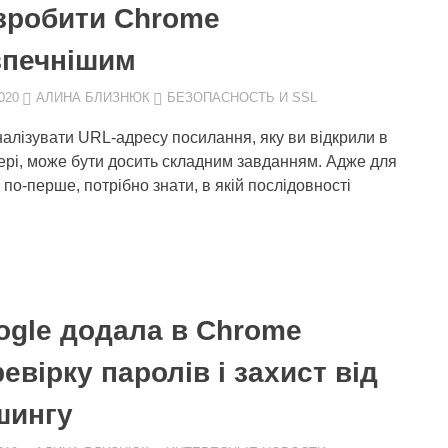
 зробити Chrome
зпечнішим
020
АЛИНА БЛИЗНЮК
БЕЗОПАСНОСТЬ И SSL
алізувати URL-адресу посилання, яку ви відкрили в
ері, може бути досить складним завданням. Адже для
 по-перше, потрібно знати, в якій послідовності
ogle додала в Chrome
евірку паролів і захист від
шингу