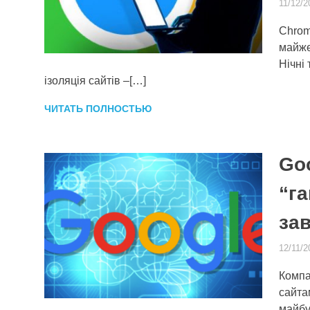
11/12/2
Chrom
майже
Нічні
ізоляція сайтів –[…]
ЧИТАТЬ ПОЛНОСТЬЮ
Go
“га
за
12/11/2
Компа
сайта
майбу