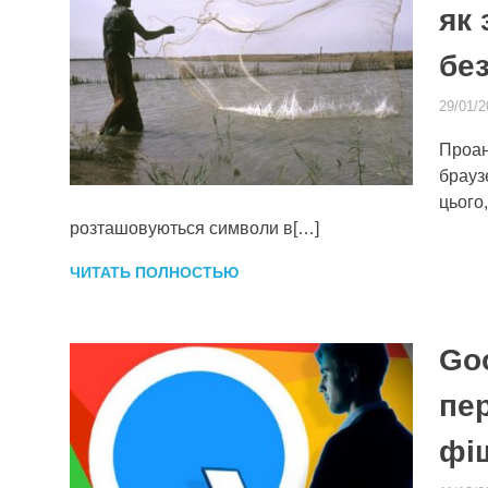
як
бе
29/01/2
Проан
брауз
цього,
розташовуються символи в[…]
ЧИТАТЬ ПОЛНОСТЬЮ
Go
пер
фі