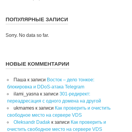
ПОПУЛЯРНЫЕ ЗАПИСИ
Sorry. No data so far.
НОВЫЕ КОММЕНТАРИИ
Паша
к записи
Восток – дело тонкое:
блокировка и DDoS-атака Telegram
ilami_yasna
к записи
301-редирект:
переадресация с одного домена на другой
ukrnames
к записи
Как проверить и очистить
свободное место на сервере VDS
Oleksandr Dadak
к записи
Как проверить и
очистить свободное место на сервере VDS