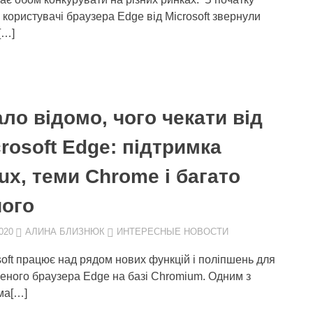
 користувачі браузера Edge від Microsoft звернули
[…]
ло відомо, чого чекати від
rosoft Edge: підтримка
ux, теми Chrome і багато
шого
020
АЛИНА БЛИЗНЮК
ИНТЕРЕСНЫЕ НОВОСТИ
soft працює над рядом нових функцій і поліпшень для
еного браузера Edge на базі Chromium. Одним з
ма[…]