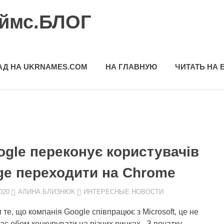
еймс.БЛОГ
АД НА UKRNAMES.COM
НА ГЛАВНУЮ
ЧИТАТЬ НА 
ogle переконує користувачів
ge переходити на Chrome
020
АЛИНА БЛИЗНЮК
ИНТЕРЕСНЫЕ НОВОСТИ
 те, що компанія Google співпрацює з Microsoft, це не
ає обом конкурувати на різних ринках. З початку