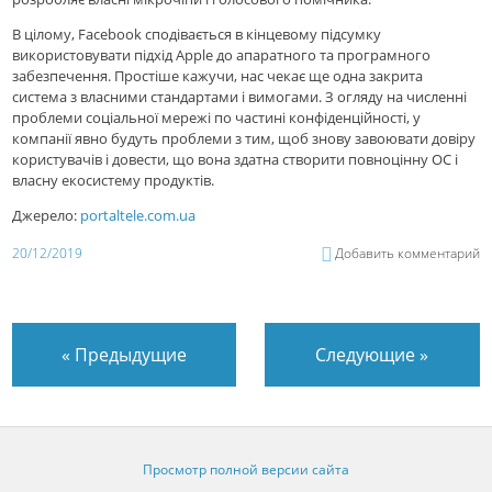
В цілому, Facebook сподівається в кінцевому підсумку
використовувати підхід Apple до апаратного та програмного
забезпечення. Простіше кажучи, нас чекає ще одна закрита
система з власними стандартами і вимогами. З огляду на численні
проблеми соціальної мережі по частині конфіденційності, у
компанії явно будуть проблеми з тим, щоб знову завоювати довіру
користувачів і довести, що вона здатна створити повноцінну ОС і
власну екосистему продуктів.
Джерело:
portaltele.com.ua
20/12/2019
Добавить комментарий
«
Предыдущие
Следующие
»
Просмотр полной версии сайта