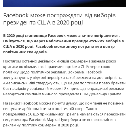
Facebook може постраждати від виборів
президента США в 2020 році
В 2020 році становище Facebook може значно погіршитися.
Очікується, що через наближення президентських виборів в
США в 2020 році, Facebook може знову потрапити в центр
політичних скандалів.
Протягом останніх декількох місяців соцмережа зазнала різкої
критики як лівими, так і правими партіями США через свою
політику щодо політичної реклами. Зокрема, Facebook
звинувачують у відмові перевірки такої реклами на достовірність.
Американські ліві стверджують, що це дає політикам право брехати
без наслідків у соціальній мережі. Як приклад неправдивої реклами
наводиться кампанія чинного президента США Дональда Трампа.
На захист Facebook можна почути думку, що компанія не повинна
виступати арбітром істини в політичній сфері. Також
повідомляється, що прихильники Трампа намагаються переконати
гендиректора Facebook Марка Цукерберга не вносити зміни в
рекламну політику соцмережі в 2020 році.