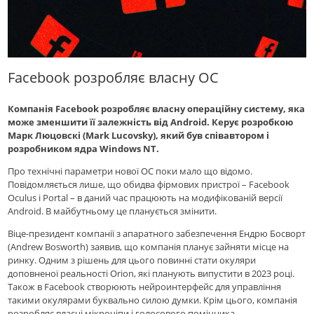
Facebook розробляє власну ОС
Компанія Facebook розробляє власну операційну систему, яка
може зменшити її залежність від Android. Керує розробкою
Марк Люцовскі (Mark Lucovsky), який був співавтором і
розробником ядра Windows NT.
Про технічні параметри нової ОС поки мало що відомо.
Повідомляється лише, що обидва фірмових пристрої – Facebook
Oculus і Portal – в даний час працюють на модифікованій версії
Android. В майбутньому це планується змінити.
Віце-президент компанії з апаратного забезпечення Ендрю Босворт
(Andrew Bosworth) заявив, що компанія планує зайняти місце на
ринку. Одним з рішень для цього повинні стати окуляри
доповненої реальності Orion, які планують випустити в 2023 році.
Також в Facebook створюють нейроинтерфейс для управління
такими окулярами буквально силою думки. Крім цього, компанія
розробляє власні мікрочіпи і голосового помічника.