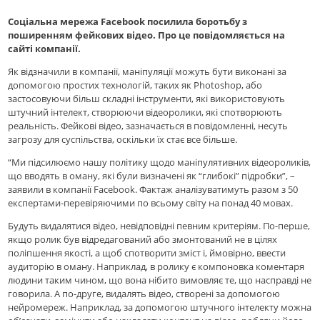
Соціальна мережа Facebook посилила боротьбу з
поширенням фейкових відео. Про це повідомляється на
сайті компанії.
Як відзначили в компанії, маніпуляції можуть бути виконані за
допомогою простих технологій, таких як Photoshop, або
застосовуючи більш складні інструменти, які використовують
штучний інтелект, створюючи відеоролики, які спотворюють
реальність. Фейкові відео, зазначається в повідомленні, несуть
загрозу для суспільства, оскільки їх стає все більше.
“Ми підсилюємо нашу політику щодо маніпулятивних відеороликів,
що вводять в оману, які були визначені як “глибокі” підробки”, –
заявили в компанії Facebook. Фактаж аналізуватимуть разом з 50
експертами-перевіряючими по всьому світу на понад 40 мовах.
Будуть видалятися відео, невідповідні певним критеріям. По-перше,
якщо ролик був відредагований або змонтований не в цілях
поліпшення якості, а щоб спотворити зміст і, ймовірно, ввести
аудиторію в оману. Наприклад, в ролику є компоновка коментаря
людини таким чином, що вона нібито вимовляє те, що насправді не
говорила. А по-друге, видалять відео, створені за допомогою
нейромереж. Наприклад, за допомогою штучного інтелекту можна