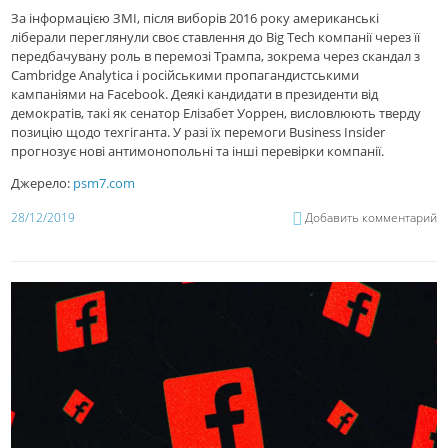
За інформацією ЗМІ, після виборів 2016 року американські
ліберали переглянули своє ставлення до Big Tech компанії через її
передбачувану роль в перемозі Трампа, зокрема через скандал з
Cambridge Analytica і російськими пропагандистськими
кампаніями на Facebook. Деякі кандидати в президенти від
демократів, такі як сенатор Елізабет Уоррен, висловлюють тверду
позицію щодо техгіганта. У разі їх перемоги Business Insider
прогнозує нові антимонопольні та інші перевірки компанії.
Джерело:
psm7.com
28/12/2019
Добавить комментарий