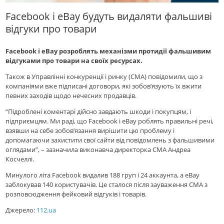
Facebook і eBay будуть видаляти фальшиві
відгуки про товари
Facebook і eBay розроблять механізми протидії фальшивим
відгуками про товари на своїх ресурсах.
Також в Управлінні конкуренції і ринку (СМА) повідомили, що з
компаніями вже підписані договори, які зобов’язують їх вжити
певних заходів щодо нечесних продавців.
“Підроблені коментарі дійсно завдають шкоди і покупцям, і
підприємцям. Ми раді, що Facebook і eBay роблять правильні речі,
взявши на себе зобов’язання вирішити цю проблему і
допомагаючи захистити свої сайти від повідомлень з фальшивими
оглядами”, – зазначила виконавча директорка СМА Андреа
Косчеллі.
Минулого літа Facebook видалив 188 груп і 24 аккаунта, а eBay
заблокував 140 користувачів. Це сталося після зауваження СМА з
розповсюдження фейковий відгуків і товарів.
Джерело:
112.ua