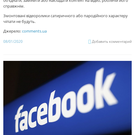
об’єднати, замінити або накладати контент на відео, роблячи його
справжнім.
Змонтовані відеоролики сатиричного або пародійного характеру
чіпати не будуть.
Джерело:
comments.ua
08/01/2020
Добавить комментарий