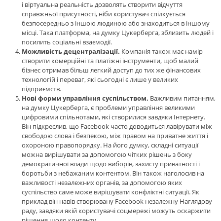
і віртуальна реальність дозволять створити відчуття
справжньої присутності, ніби користувач спілкується
безпосередньо з іншою людиною або знаходиться в іншому
місці. Така платформа, на думку Цукерберга, зблизить людей і
посилить соціальні взаємодії.
Можливість децентралізації.
Компанія також має намір
створити комерційні та платіжні інструменти, щоб малий
бізнес отримав більш легкий доступ до тих же фінансових
технологій і переваг, які сьогодні є лише у великих
підприємств.
Нові форми управління суспільством.
Важливим питанням,
на думку Цукерберга, є проблеми управління великими
цифровими спільнотами, які створилися завдяки Інтернету.
Він підкреслив, що Facebook часто доводиться лавірувати між
свободою слова і безпекою, між правом на приватне життя і
охороною правопорядку. На його думку, складні ситуації
можна вирішувати за допомогою чітких рішень з боку
демократичної влади щодо виборів, захисту приватності і
боротьби з небажаним контентом. Він також наголосив на
важливості незалежних органів, за допомогою яких
суспільство саме може вирішувати конфліктні ситуації. Як
приклад він навів створювану Facebook незалежну Наглядову
раду, завдяки якій користувачі соцмережі можуть оскаржити
рішення щодо контенту.