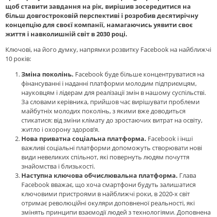
щоб ставити завдання на рік, вирішив зосередитися на
більш довгостроковій перспективі і розробив десятирічну
концепцію для своєї компанії, намагаючись уявити своє
життя і навколишній світ в 2030 році.
Ключові, на його думку, напрямки розвитку Facebook на найближчі
10 років:
Зміна поколінь.
Facebook буде більше концентруватися на
фінансуванні і наданні платформи молодим підприємцям,
науковцям і лідерам для реалізації змін в нашому суспільстві.
За словами керівника, прийшов час вирішувати проблеми
майбутніх молодих поколінь, з якими вже доводиться
стикатися: від зміни клімату до зростаючих витрат на освіту,
житло і охорону здоров’я.
Нова приватна соціальна платформа.
Facebook і інші
важливі соціальні платформи допоможуть створювати нові
види невеликих спільнот, які повернуть людям почуття
знайомства і близькості.
Наступна ключова обчислювальна платформа.
Глава
Facebook вважає, що хоча смартфони будуть залишатися
ключовими пристроями в найближчі роки, в 2020-х світ
отримає революційні окуляри доповненої реальності, які
змінять принципи взаємодії людей з технологіями. Доповнена