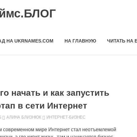
еймс.БЛОГ
АД НА UKRNAMES.COM
НА ГЛАВНУЮ
ЧИТАТЬ НА 
го начать и как запустить
тап в сети Интернет
5
АЛИНА БЛИЗНЮК
ИНТЕРНЕТ-БИЗНЕС
м современном мире Интернет стал неотъемлемой
жизни, а где кипит жизнь, там и начинается бизнес.