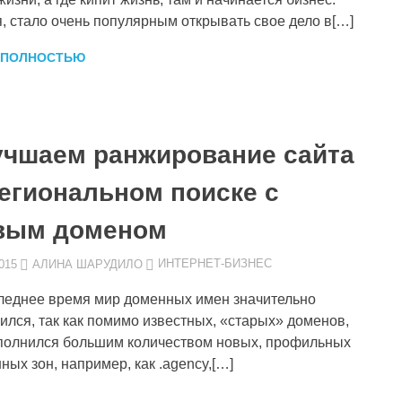
, стало очень популярным открывать свое дело в[…]
 ПОЛНОСТЬЮ
учшаем ранжирование сайта
региональном поиске с
вым доменом
015
АЛИНА ШАРУДИЛО
ИНТЕРНЕТ-БИЗНЕС
леднее время мир доменных имен значительно
ился, так как помимо известных, «старых» доменов,
полнился большим количеством новых, профильных
ных зон, например, как .agency,[…]