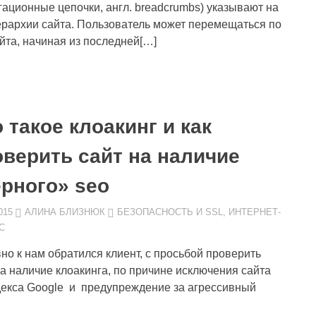
ационные цепочки, англ. breadcrumbs) указывают на
рархии сайта. Пользователь может перемещаться по
йта, начиная из последней[…]
 такое клоакинг и как
оверить сайт на наличие
ерного» seo
015
АЛИНА БЛИЗНЮК
БЕЗОПАСНОСТЬ И SSL
,
ИНТЕРНЕТ-
С
но к нам обратился клиент, с просьбой проверить
на наличие клоакинга, по причине исключения сайта
декса Google и предупреждение за агрессивный