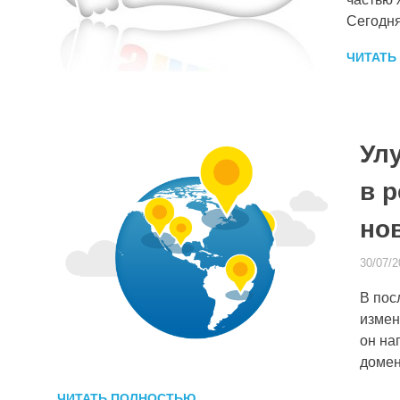
Сегодня
ЧИТАТЬ
Ул
в 
но
30/07/2
В пос
измен
он на
домен
ЧИТАТЬ ПОЛНОСТЬЮ