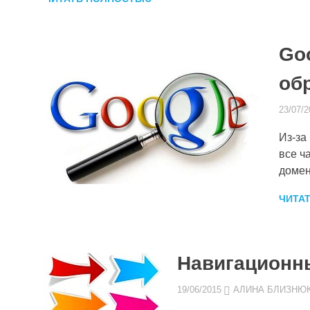
Go
об
23/07/2
Из-за
все ч
домены
ЧИТА
Навигационн
19/06/2015
АЛИНА БЛИЗНЮ