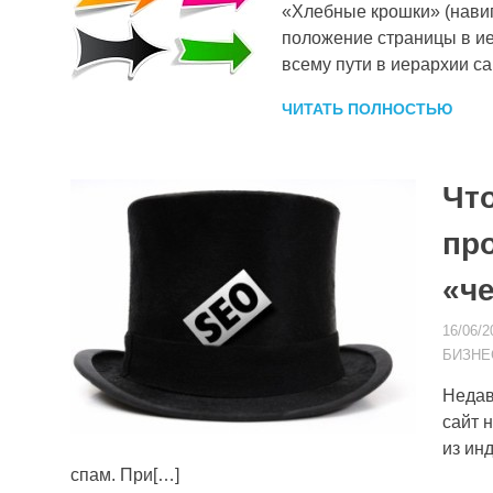
«Хлебные крошки» (навиг
положение страницы в ие
всему пути в иерархии са
ЧИТАТЬ ПОЛНОСТЬЮ
Что
пр
«ч
16/06/2
БИЗНЕ
Недав
сайт 
из ин
спам. При[…]