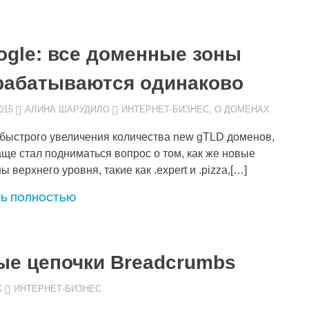
ogle: все доменные зоны
рабатываются одинаково
015
АЛИНА ШАРУДИЛО
ИНТЕРНЕТ-БИЗНЕС
,
О ДОМЕНАХ
 быстрого увеличения количества new gTLD доменов,
аще стал подниматься вопрос о том, как же новые
 верхнего уровня, такие как .expert и .pizza,[…]
ТЬ ПОЛНОСТЬЮ
ые цепочки Breadcrumbs
К
ИНТЕРНЕТ-БИЗНЕС