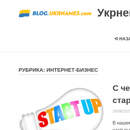
Перейти
Укрн
к
содержимому
⟲ НАЗ
РУБРИКА: ИНТЕРНЕТ-БИЗНЕС
С че
стар
26/08/201
В наше
частью 