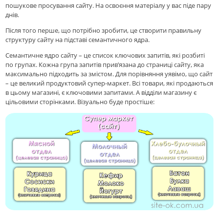
пошукове просування сайту. На освоєння матеріалу у вас піде пару
днів.
Пiсля того перше, що потрібно зробити, це створити правильну
структуру сайту на підставі семантичного ядра.
Семантичне ядро сайту – це список ключових запитів, які розбиті
по групах. Кожна група запитів прив’язана до страниці сайту, яка
максимально підходить за змістом. Для порівняння уявімо, що сайт
– це великий продуктовий супер-маркет. Всі товари, які продаються
в цьому магазині, є ключовими запитами. А відділи магазину є
цільовими сторінками. Візуально буде простіше: