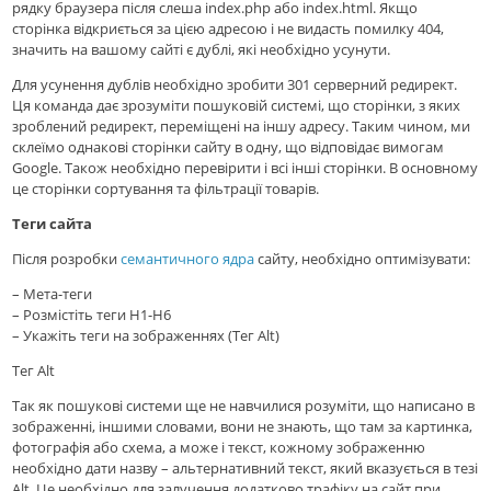
рядку браузера після слеша index.php або index.html. Якщо
сторінка відкриється за цією адресою і не видасть помилку 404,
значить на вашому сайті є дублі, які необхідно усунути.
Для усунення дублів необхідно зробити 301 серверний редирект.
Ця команда дає зрозуміти пошуковій системі, що сторінки, з яких
зроблений редирект, переміщені на іншу адресу. Таким чином, ми
склеїмо однакові сторінки сайту в одну, що відповідає вимогам
Google. Також необхідно перевірити і всі інші сторінки. В основному
це сторінки сортування та фільтрації товарів.
Теги сайта
Після розробки
семантичного ядра
сайту, необхідно оптимізувати:
– Мета-теги
– Розмістіть теги H1-H6
– Укажіть теги на зображеннях (Тег Alt)
Тег Alt
Так як пошукові системи ще не навчилися розуміти, що написано в
зображенні, іншими словами, вони не знають, що там за картинка,
фотографія або схема, а може і текст, кожному зображенню
необхідно дати назву – альтернативний текст, який вказується в тезі
Alt. Це необхідно для залучення додатково трафіку на сайт при