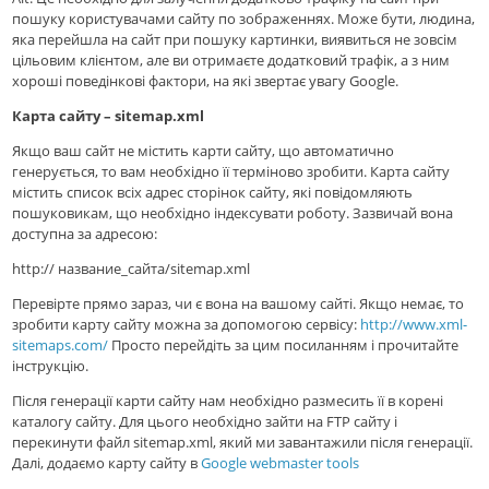
пошуку користувачами сайту по зображеннях. Може бути, людина,
яка перейшла на сайт при пошуку картинки, виявиться не зовсім
цільовим клієнтом, але ви отримаєте додатковий трафік, а з ним
хороші поведінкові фактори, на які звертає увагу Google.
Карта сайту – sitemap.xml
Якщо ваш сайт не містить карти сайту, що автоматично
генерується, то вам необхідно її терміново зробити. Карта сайту
містить список всіх адрес сторінок сайту, які повідомляють
пошуковикам, що необхідно індексувати роботу. Зазвичай вона
доступна за адресою:
http:// название_сайта/sitemap.xml
Перевірте прямо зараз, чи є вона на вашому сайті. Якщо немає, то
зробити карту сайту можна за допомогою сервісу:
http://www.xml-
sitemaps.com/
Просто перейдіть за цим посиланням і прочитайте
інструкцію.
Після генерації карти сайту нам необхідно размесить її в корені
каталогу сайту. Для цього необхідно зайти на FTP сайту і
перекинути файл sitemap.xml, який ми завантажили після генерації.
Далі, додаємо карту сайту в
Google webmaster tools