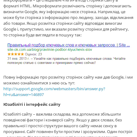
форматі HTML. Мікроформати розмічають сторінку і допомагають
визначити Google, яку інформацію несе сторінка. Наприклад, це
може бути сторінка з інформацією про людину, заходи, відкликання
або товари. Якщо розмітка сторінки сайту відповідає вимогам
Google і, припустимо, ми вказали розмітку сторінки для рейтингу,
то сторінка буде виглядати в пошуку так:
Повну інформацію про розмітку сторінок сайту нам дав Google, і ми
можемо ознайомитися з нею ось тут:
http://support.google.com/webmasters/bin/answer.py?
hl=ru&answer=146897
Юзабіліті і інтерфейс сайту
Юзабіліті сайту – важлива складова, яка допоможе збільшити
поведінкові фактори і конверсії сайту. Якщо у двох словах, без
правильної і простої структури вашого сайту немає сенсу в
просуванні. Сайт повинен бути простим і зрозумілим. Один постріл