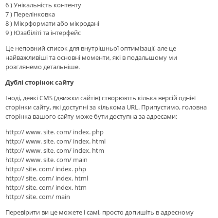
6 ) Унікальність контенту
7 ) Перелінковка
8 ) Мікрформати або мікродані
9 ) Юзабіліті та інтерфейс
Це неповний список для внутрішньої оптимізації, але це
найважливіші та основні моменти, які в подальшому ми
розглянемо детальніше.
Дублі сторінок сайту
Іноді, деякі CMS (движки сайтів) створюють кілька версій однієї
сторінки сайту, які доступні за кількома URL. Припустимо, головна
сторінка вашого сайту може бути доступна за адресами:
http:// www. site. com/ index. php
http:// www. site. com/ index. html
http:// www. site. com/ index. htm
http:// www. site. com/ main
http:// site. com/ index. php
http:// site. com/ index. html
http:// site. com/ index. htm
http:// site. com/ main
Перевірити ви це можете і самі, просто допишіть в адресному