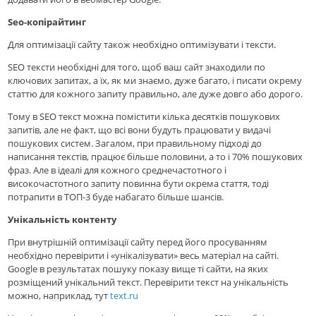
Seo-копірайтинг
Для оптимізації сайту також необхідно оптимізувати і тексти.
SEO тексти необхідні для того, щоб ваш сайт знаходили по
ключових запитах, а їх, як ми знаємо, дуже багато, і писати окрему
статтю для кожного запиту правильно, але дуже довго або дорого.
Тому в SEO текст можна помістити кілька десятків пошукових
запитів, але не факт, що всі вони будуть працювати у видачі
пошукових систем. Загалом, при правильному підході до
написання текстів, працює більше половини, а то і 70% пошукових
фраз. Але в ідеалі для кожного среднечастотного і
високочастотного запиту повинна бути окрема стаття, тоді
потрапити в ТОП-3 буде набагато більше шансів.
Унікальність контенту
При внутрішнiй оптимізації сайту перед його просуванням
необхідно перевірити і «унiкалiзувати» весь матеріал на сайті.
Google в результатах пошуку показу вище ті сайти, на яких
розміщений унікальний текст. Перевірити текст на унікальність
можно, наприклад, тут
text.ru