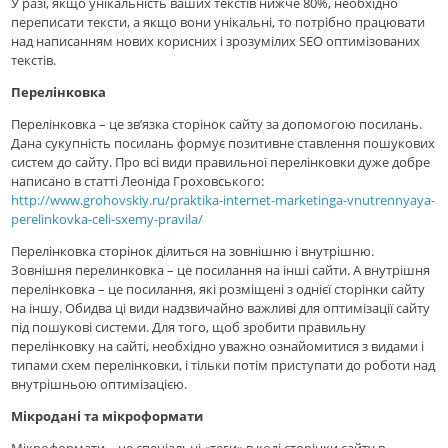
У разі, якщо унікальність ваших текстів нижче 80%, необхідно
переписати тексти, а якщо вони унікальні, то потрібно працювати
над написанням нових корисних і зрозумілих SEO оптимізованих
текстів.
Перелінковка
Перелінковка – це зв’язка сторінок сайту за допомогою посилань.
Дана сукупність посилань формує позитивне ставлення пошукових
систем до сайту. Про всі види правильної перелінковки дуже добре
написано в статті Леоніда Гроховського:
http://www.grohovskiy.ru/praktika-internet-marketinga-vnutrennyaya-
perelinkovka-celi-sxemy-pravila/
Перелінковка сторінок ділиться на зовнішню і внутрішню.
Зовнішня перелинковка – це посилання на інші сайти. А внутрішня
перелінковка – це посилання, які розміщені з однієї сторінки сайту
на іншу. Обидва ці види надзвичайно важливі для оптимізації сайту
під пошукові системи. Для того, щоб зробити правильну
перелінковку на сайті, необхідно уважно ознайомитися з видами і
типами схем перелінковки, і тільки потім приступати до роботи над
внутрішньою оптимізацією.
Мікродані та мікроформати
Мікроформати – це спеціальні «теги» в коді сторінки сайту в