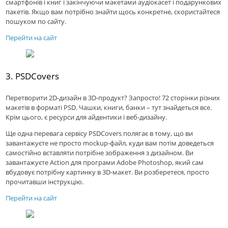
смартфонів і книг і закінчуючи макетами аудіокасет і подарункових
пакетів. Якщо вам потрібно знайти щось конкретне, скористайтеся
пошуком по сайту.
Перейти на сайт
3. PSDCovers
Перетворити 2D-дизайн в 3D-продукт? Запросто! 72 сторінки різних
макетів в форматі PSD. Чашки, книги, банки – тут знайдеться все.
Крім цього, є ресурси для айдентики і веб-дизайну.
Ще одна перевага сервісу PSDCovers полягає в тому, що ви
завантажуєте не просто mockup-файл, куди вам потім доведеться
самостійно вставляти потрібне зображення з дизайном. Ви
завантажуєте Action для програми Adobe Photoshop, який сам
вбудовує потрібну картинку в 3D-макет. Ви розберетеся, просто
прочитавши інструкцію.
Перейти на сайт