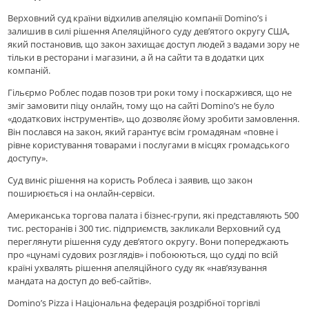
Верховний суд країни відхилив апеляцію компанії Domino’s і
залишив в силі рішення Апеляційного суду дев’ятого округу США,
який постановив, що закон захищає доступ людей з вадами зору не
тільки в ресторани і магазини, а й на сайти та в додатки цих
компаній.
Гільєрмо Роблес подав позов три роки тому і поскаржився, що не
зміг замовити піцу онлайн, тому що на сайті Domino’s не було
«додаткових інструментів», що дозволяє йому зробити замовлення.
Він послався на закон, який гарантує всім громадянам «повне і
рівне користування товарами і послугами в місцях громадського
доступу».
Суд виніс рішення на користь Роблеса і заявив, що закон
поширюється і на онлайн-сервіси.
Американська торгова палата і бізнес-групи, які представляють 500
тис. ресторанів і 300 тис. підприємств, закликали Верховний суд
переглянути рішення суду дев’ятого округу. Вони попереджають
про «цунамі судових розглядів» і побоюються, що судді по всій
країні ухвалять рішення апеляційного суду як «нав’язування
мандата на доступ до веб-сайтів».
Domino’s Pizza і Національна федерація роздрібної торгівлі