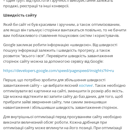
– один труп. Від простоти і зручності використання залежать
продажi, реєстрації та інші конверсії.
Швидкість сайту
Який би сайт ні був красивим і зручним, а також оптимізованим,
але якщо він гальмує і сторінки вантажаться повільно, то не бачити
вам поблажливого ставлення пошукових систем і користувачів.
Google закликає робити інформацію «швидкою». Від швидкості
пошуку інформації залежить і швидкість прогресу, а також
розвиток “всього і вся”. Перевірити швидкість завантаження
сторінок сайту можна за допомогою сервісу від Google:
https://developers.google.com/speed/pagespeed/insights?hl=ru
Перше, що потрібно зробити для збільшення швидкості
завантаження сайту – це вибрати якісний
хостинг
. Також необхідно
оптимізувати всі картинки на сайті, зменшити їх розмір або якість.
Ще можна відстежити всі запити сайту до баз даних, для того, щоб
прибрати зайві звернення сайту, тим самим зменшивши
навантаження і збільшивши швидкість завантаження сторінок.
Для внутрішньої оптимізації перед просуванням сайту необхідно
виконати величезний обсяг роботи. Кожна дрібниця при
оптимізації сайту може вплинути на його позиції. При оптимізації