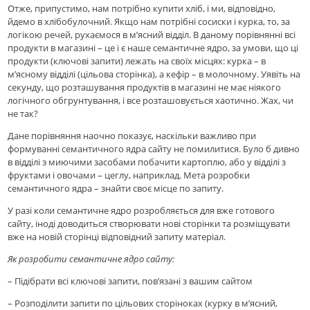
Отже, припустимо, нам потрібно купити хліб, і ми, відповідно,
йдемо в хлібобулочний. Якщо нам потрібні сосиски і курка, то, за
логікою речей, рухаємося в м’ясний відділ. В даному порівнянні всі
продукти в магазині – це і є наше семантичне ядро, за умови, що ці
продукти (ключові запити) лежать на своїх місцях: курка – в
м’ясному відділі (цільова сторінка), а кефір – в молочному. Уявіть на
секунду, що розташування продуктів в магазині не має ніякого
логічного обгрунтування, і все розташовується хаотично. Жах, чи
не так?
Дане порівняння наочно показує, наскільки важливо при
формуванні семантичного ядра сайту не помилитися. Було б дивно
в відділі з миючими засобами побачити картоплю, або у відділі з
фруктами і овочами – цеглу, наприклад. Мета розробки
семантичного ядра – знайти своє місце по запиту.
У разі коли семантичне ядро ​​розробляється для вже готового
сайту, іноді доводиться створювати нові сторінки та розміщувати
вже на новій сторінці відповідний запиту матеріал.
Як розробити семантичне ядро ​​сайту:
– Підібрати всі ключові запити, пов’язані з вашим сайтом
– Розподілити запити по цiльових сторіноках (курку в м’ясний,