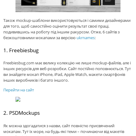
Також mockup-шаблони використовуються і самими дизайнерами
для того, щоб самостійно оцінити результат своєї праці,
подивившись на роботу під іншим ракурсом. Отже, 6 сайтів з
безкоштовними мокапами за версією
ukrnames
:
1. Freebiesbug
Freebiesbug.com має велику колекцію не лише mockup-файлів, але і
інших ресурсів для веб-розробки. Сайт постійно поповнюється. Тут
ви знайдете мокап iPhone, iPad, Apple Watch, макети смартфонів
інших виробників і багато іншого.
Перейти на сайт
2. PSDMockups
Як можна здогадатися з назви, сайт повністю присвячений
мокапам. Тут їх море, на будь-які теми – починаючи від макетів