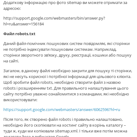
Додаткову інформацію про фото sitemap ви можете отримати за
адресою:
http://support.google.com/webmasters/bin/answer.py?
hl=ru&answer=156184
Файл robots.txt
Даний файл-помічник пошукових систем повідомляє, які сторінки
не потрібно індексувати пошуковим системам. Наприклад,
сторінки зворотного зв’язку, друку, реєстрації, кошики або пошуку
на сайті.
Загалом, в даному файлі необхідно закрити для пошуку ті сторінки,
які не несуть корисної і потрібної інформації для цільового клієнта.
Щоб зробити файл robots, необхідно створити файл з назвою
robots і розширенням txt. Для правильного налаштування цього
сайту потрібно уважно ознайомитися з командами, які необхідно
використовувати:
https://support.google.com/webmasters/answer/6062596?hl=ru
Після того, як створено файл robots і правильно налаштовано,
необхідно його скопіювати на хостинг сайту в корінь каталогу –
туди ж, куди ми копіювали sitemap.xml. І тільки вже потім можна
додавати його в вебмастер Google.