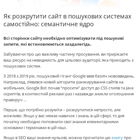
Як розкрутити сайт в пошукових системах
самостійно: семантичне ядро
Всі сторінки сайту необхідно оптимізувати під пошукові
запити, які встановлюються заздалегідь.
Забуваючи про цю важливу частину просування, ви прирікаєте
ваш ресурс на невидимість для цільової аудиторії, яка приходить з
пошукових систем.
З 2018 з 2019 рік, пошуковий гігант Google ввів безліч нововведень.
Наприклад, з’явився новий алгоритм ранжирування сайтів на
мобільних, Google Bot почав “просити” доступ до CSS стилів та Java
скриптів, в контекстній рекламі раз і назавжди зникли оголошення
праворуч …
Перше, що потрібно розуміти – розкрутитися непросто, але
можливо. Якщо у вас немає навичок і знань в цій сфері, то для
початку необхідно поповнити свої знання елементарними
основами і термінами в цій ніші.
Якщо в SEO ваші знання нульові, можна прочитати цю
книгу
про